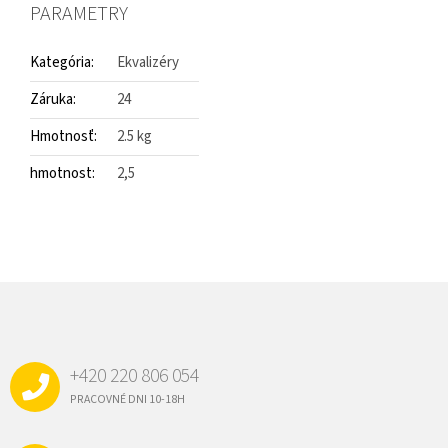
PARAMETRY
Kategória
:
Ekvalizéry
Záruka
:
24
Hmotnosť
:
2.5 kg
hmotnost
:
2,5
Z
Á
P
Ä
+420 220 806 054
T
I
PRACOVNÉ DNI 10-18H
E