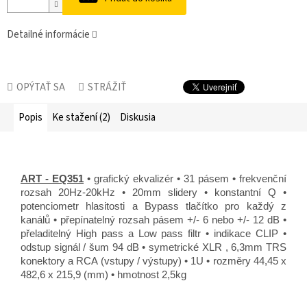
Detailné informácie
OPÝTAŤ SA
STRÁŽIŤ
Popis
Ke stažení (2)
Diskusia
ART - EQ351
• grafický ekvalizér • 31 pásem • frekvenční
rozsah 20Hz-20kHz • 20mm slidery • konstantní Q •
potenciometr hlasitosti a Bypass tlačítko pro každý z
kanálů • přepínatelný rozsah pásem +/- 6 nebo +/- 12 dB •
přeladitelný High pass a Low pass filtr • indikace CLIP •
odstup signál / šum 94 dB • symetrické XLR , 6,3mm TRS
konektory a RCA (vstupy / výstupy) • 1U • rozměry 44,45 x
482,6 x 215,9 (mm) • hmotnost 2,5kg