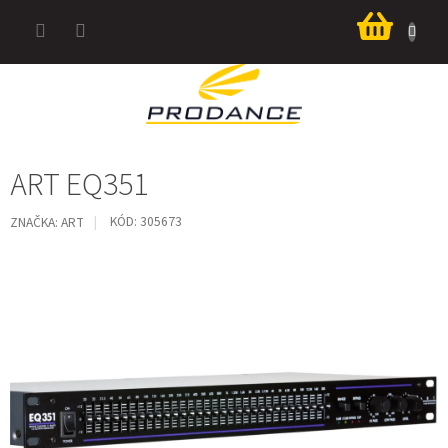
Prejsť
Nákup
na
košík
obsah
ART EQ351
KÓD:
305673
ZNAČKA:
ART