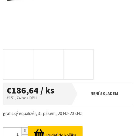
€186,64 / ks
NENÍ SKLADEM
€151,74 bez DPH
Jednotková
cena:
grafický equalizér, 31 pásem, 20 Hz-20 kHz
Pridať do košíka