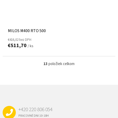
MILOS M400 RTO 500
€416,02 bez DPH
€511,70
/ ks
13
položiek celkom
O
v
l
á
d
Z
a
Á
c
P
i
e
Ä
p
+420 220 806 054
T
r
I
PRACOVNÉ DNI 10-18H