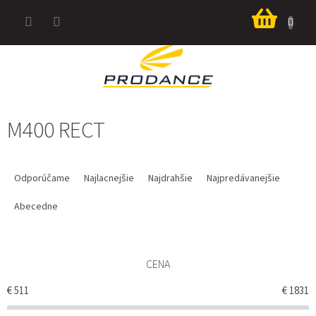
Prejsť
Nákup
na
košík
obsah
M400 RECT
R
A
Odporúčame
Najlacnejšie
Najdrahšie
Najpredávanejšie
D
E
Abecedne
N
I
E
CENA
P
R
€
511
€
1831
O