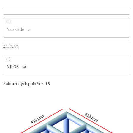
D
U
K
T
O
Na sklade
0
V
ZNAČKY
MILOS
13
Zobrazených položiek:
13
V
Ý
P
I
S
P