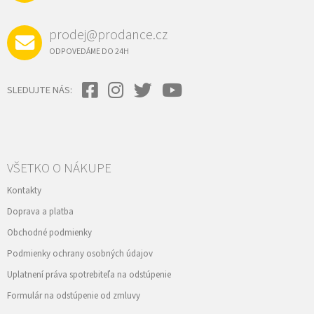
v
E
k
y
prodej@prodance.cz
v
ý
ODPOVEDÁME DO 24H
p
i
s
SLEDUJTE NÁS:
u
VŠETKO O NÁKUPE
Kontakty
Doprava a platba
Obchodné podmienky
Podmienky ochrany osobných údajov
Uplatnení práva spotrebiteľa na odstúpenie
Formulár na odstúpenie od zmluvy