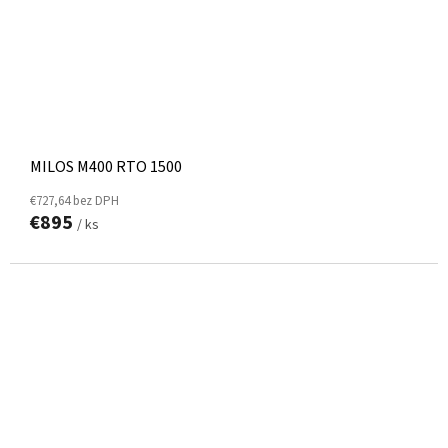
MILOS M400 RTO 1500
€727,64 bez DPH
€895
/ ks