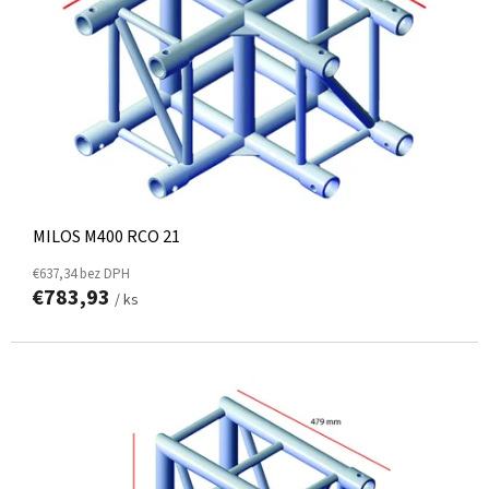
R
O
D
U
K
T
O
V
MILOS M400 RCO 21
€637,34 bez DPH
€783,93
/ ks