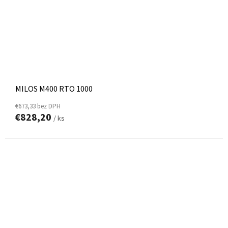
MILOS M400 RTO 1000
€673,33 bez DPH
€828,20
/ ks