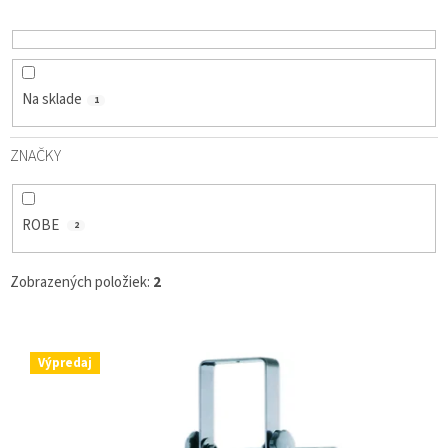
D
U
K
T
O
Na sklade
1
V
ZNAČKY
ROBE
2
Zobrazených položiek:
2
V
Ý
Výpredaj
P
I
S
P