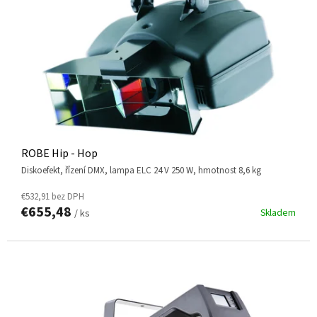
R
O
D
U
K
T
O
V
ROBE Hip - Hop
diskoefekt, řízení DMX, lampa ELC 24 V 250 W, hmotnost 8,6 kg
€532,91 bez DPH
€655,48
Skladem
/ ks