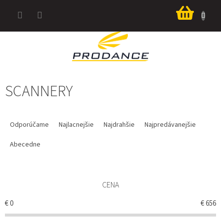
Prejsť
Nákup
na
košík
obsah
SCANNERY
R
A
Odporúčame
Najlacnejšie
Najdrahšie
Najpredávanejšie
D
E
Abecedne
N
I
E
CENA
P
R
€
0
€
656
O