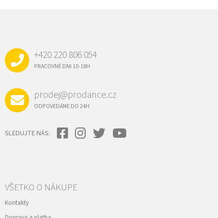
á
d
Z
a
Á
c
P
i
e
Ä
p
+420 220 806 054
T
r
I
PRACOVNÉ DNI 10-18H
v
E
k
y
prodej@prodance.cz
v
ý
ODPOVEDÁME DO 24H
p
i
s
SLEDUJTE NÁS:
u
VŠETKO O NÁKUPE
Kontakty
Doprava a platba