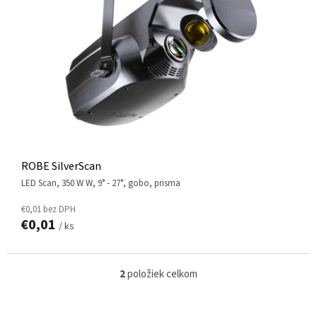
ROBE SilverScan
LED Scan, 350 W W, 9° - 27°, gobo, prisma
€0,01 bez DPH
€0,01
/ ks
2
položiek celkom
O
v
l