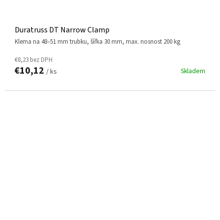
Duratruss DT Narrow Clamp
klema na 48–51 mm trubku, šířka 30 mm, max. nosnost 200 kg
€8,23 bez DPH
€10,12
Skladem
/ ks