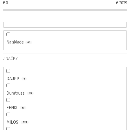
R
€
0
€
7029
O
D
U
K
T
O
Na sklade
69
V
ZNAČKY
DAJPP
6
Duratruss
23
FENIX
33
MILOS
521