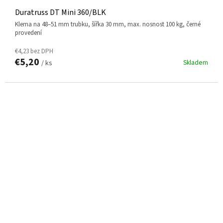
Duratruss DT Mini 360/BLK
klema na 48–51 mm trubku, šířka 30 mm, max. nosnost 100 kg, černé
provedení
€4,23 bez DPH
€5,20
Skladem
/ ks