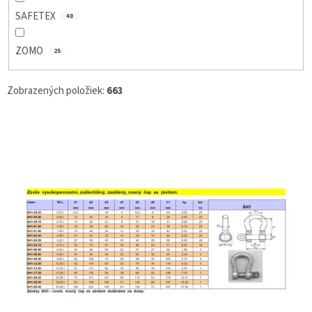
SAFETEX
48
ZOMO
25
Zobrazených položiek:
663
V
Ý
P
I
S
P
R
O
D
U
K
T
O