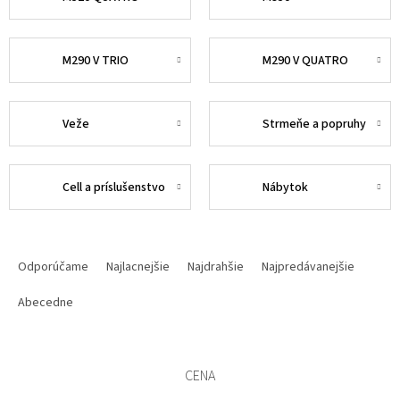
M290 V TRIO
M290 V QUATRO
Veže
Strmeňe a popruhy
Cell a príslušenstvo
Nábytok
R
A
Odporúčame
Najlacnejšie
Najdrahšie
Najpredávanejšie
D
E
Abecedne
N
I
E
CENA
P