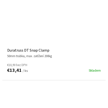
Duratruss DT Snap Clamp
50mm trubka, max. zatížení 200kg
€10,90 bez DPH
€13,41
Skladem
/ ks