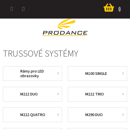
Prejsť
Nákup
na
košík
obsah
TRUSSOVÉ SYSTÉMY
Rámy pro LED
M100 SINGLE
obrazovky
M222 DUO
M222 TRIO
M222 QUATRO
M290 DUO