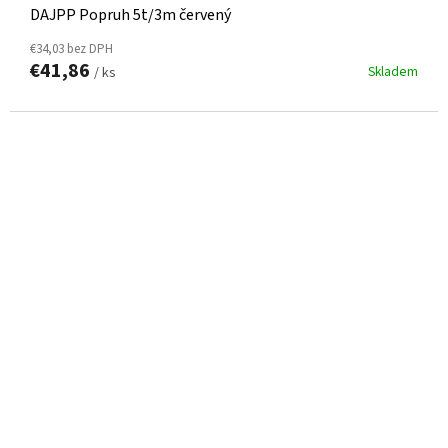
DAJPP Popruh 5t/3m červený
€34,03 bez DPH
€41,86
Skladem
/ ks