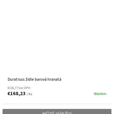
Duratruss židle barová hranatá
€136,77 bez DPH
€168,23
Skladem
/ ks
NAČÍTAŤ 24 ĎALŠÍCH