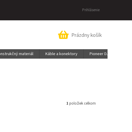
Prihlásenie
Nákupný
Prázdny košík
košík
nstrukčný materiál
Káble a konektory
Pioneer DJ & AlphaThet
1
položiek celkom