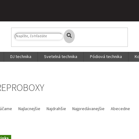
DJ technika
Svetelná technika
Pódiová technika
Ko
REPROBOXY
účame
Najlacnejšie
Najdrahšie
Najpredávanejšie
Abecedne
inka