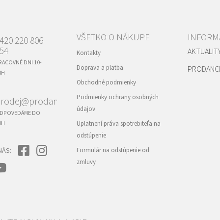
c
i
e
p
VŠETKO O NÁKUPE
INFORMÁ
420 220 806
r
54
AKTUALIT
v
Kontakty
k
RACOVNÉ DNI 10-
Doprava a platba
PRODANC
y
8H
v
Obchodné podmienky
ý
p
Podmienky ochrany osobných
rodej@prodance.cz
i
údajov
s
DPOVEDÁME DO
u
4H
Uplatnení práva spotrebiteľa na
odstúpenie
NÁS:
Formulár na odstúpenie od
zmluvy