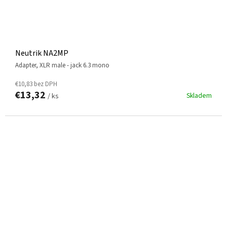
Neutrik NA2MP
adapter, XLR male - jack 6.3 mono
€10,83 bez DPH
€13,32
Skladem
/ ks