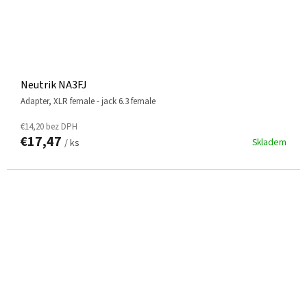
Neutrik NA3FJ
adapter, XLR female - jack 6.3 female
€14,20 bez DPH
€17,47
Skladem
/ ks