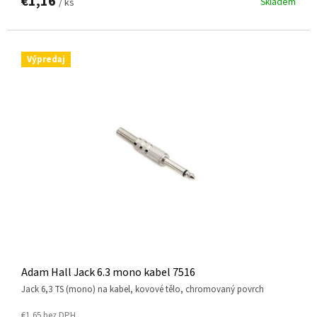
€1,16
Skladem
/ ks
Výpredaj
Adam Hall Jack 6.3 mono kabel 7516
jack 6,3 TS (mono) na kabel, kovové tělo, chromovaný povrch
€1,65 bez DPH