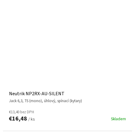
Neutrik NP2RX-AU-SILENT
jack 6,3, TS (mono), úhlový, spínací (kytary)
€13,40 bez DPH
€16,48
Skladem
/ ks