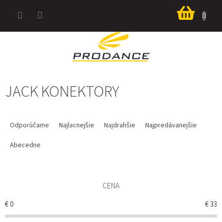
Prejsť
Nákup
na
košík
obsah
JACK KONEKTORY
R
A
Odporúčame
Najlacnejšie
Najdrahšie
Najpredávanejšie
D
E
Abecedne
N
I
E
CENA
P
R
€
0
€
33
O