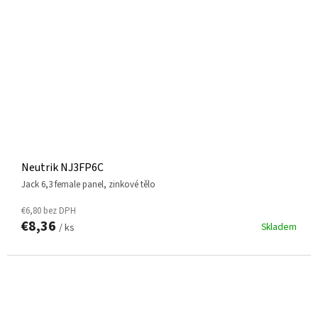
Neutrik NJ3FP6C
jack 6,3 female panel, zinkové tělo
€6,80 bez DPH
€8,36
Skladem
/ ks