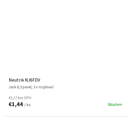
Neutrik NJ6FDV
jack 6,3 panel, 3 x rozpínací
€1,17 bez DPH
€1,44
Skladem
/ ks