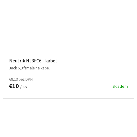
Neutrik NJ3FC6 - kabel
jack 6,3 female na kabel
€8,13 bez DPH
€10
Skladem
/ ks