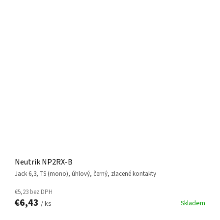
Neutrik NP2RX-B
jack 6,3, TS (mono), úhlový, černý, zlacené kontakty
€5,23 bez DPH
€6,43
Skladem
/ ks