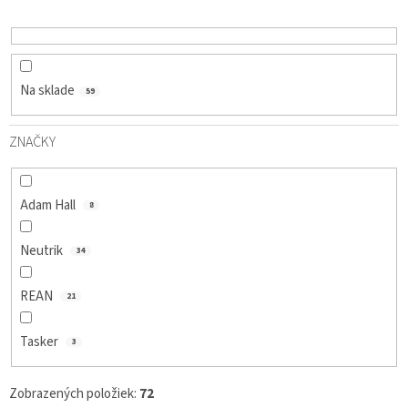
D
U
K
T
O
Na sklade
59
V
ZNAČKY
Adam Hall
8
Neutrik
34
REAN
21
Tasker
3
Zobrazených položiek:
72