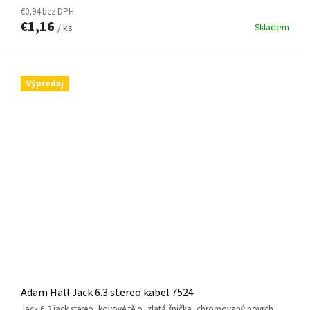
€0,94 bez DPH
€1,16
Skladem
/ ks
Výpredaj
Adam Hall Jack 6.3 stereo kabel 7524
jack 6,3 jack stereo, kovové tělo, zlatá špička, chromovaný povrch