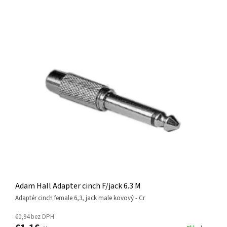
V
Ý
P
I
S
P
R
O
D
U
K
T
O
V
Adam Hall Adapter cinch F/jack 6.3 M
adaptér cinch female 6,3, jack male kovový - Cr
€0,94 bez DPH