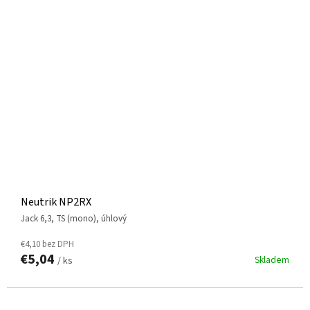
Neutrik NP2RX
jack 6,3, TS (mono), úhlový
€4,10 bez DPH
€5,04
Skladem
/ ks