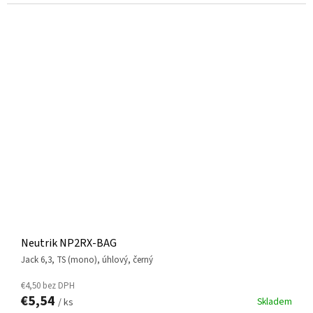
Neutrik NP2RX-BAG
jack 6,3, TS (mono), úhlový, černý
€4,50 bez DPH
€5,54
Skladem
/ ks