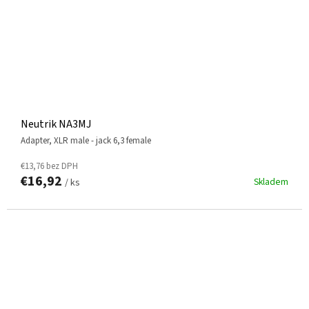
Neutrik NA3MJ
adapter, XLR male - jack 6,3 female
€13,76 bez DPH
€16,92
Skladem
/ ks