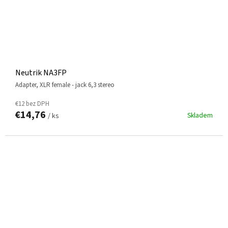
Neutrik NA3FP
adapter, XLR female - jack 6,3 stereo
€12 bez DPH
€14,76
Skladem
/ ks