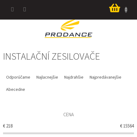
Prejsť
Nákup
na
košík
obsah
INSTALAČNÍ ZESILOVAČE
R
A
Odporúčame
Najlacnejšie
Najdrahšie
Najpredávanejšie
D
E
Abecedne
N
I
E
CENA
P
R
€
218
€
15564
O