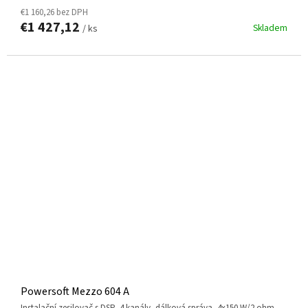
€1 160,26 bez DPH
€1 427,12
Skladem
/ ks
Powersoft Mezzo 604 A
instalační zesilovač s DSP, 4 kanály, dálková správa, 4x150 W/2 ohm,