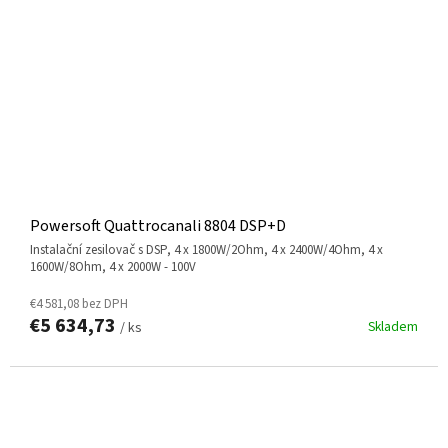
Powersoft Quattrocanali 8804 DSP+D
instalační zesilovač s DSP, 4 x 1800W/2Ohm, 4 x 2400W/4Ohm, 4 x
1600W/8Ohm, 4 x 2000W - 100V
€4 581,08 bez DPH
€5 634,73
Skladem
/ ks