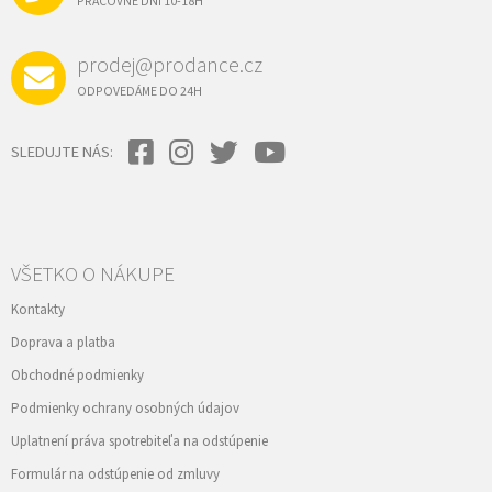
I
PRACOVNÉ DNI 10-18H
v
E
ý
p
prodej@prodance.cz
i
s
ODPOVEDÁME DO 24H
u
SLEDUJTE NÁS:
VŠETKO O NÁKUPE
Kontakty
Doprava a platba
Obchodné podmienky
Podmienky ochrany osobných údajov
Uplatnení práva spotrebiteľa na odstúpenie
Formulár na odstúpenie od zmluvy