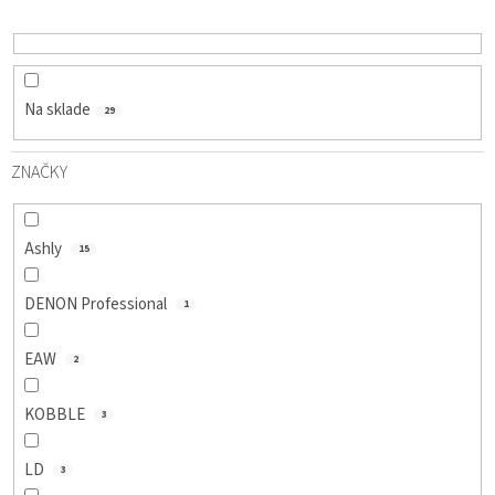
D
U
K
T
O
Na sklade
29
V
ZNAČKY
Ashly
15
DENON Professional
1
EAW
2
KOBBLE
3
LD
3