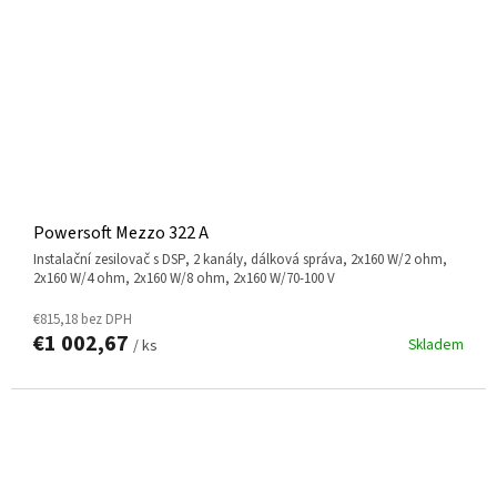
Powersoft Mezzo 322 A
instalační zesilovač s DSP, 2 kanály, dálková správa, 2x160 W/2 ohm,
2x160 W/4 ohm, 2x160 W/8 ohm, 2x160 W/70-100 V
€815,18 bez DPH
€1 002,67
Skladem
/ ks