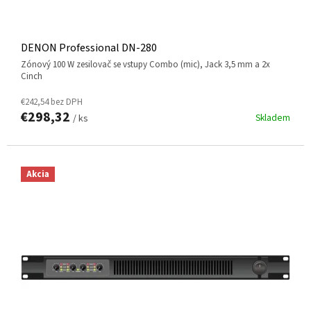
V
DENON Professional DN-280
Zónový 100 W zesilovač se vstupy Combo (mic), Jack 3,5 mm a 2x
Cinch
€242,54 bez DPH
€298,32
Skladem
/ ks
Akcia