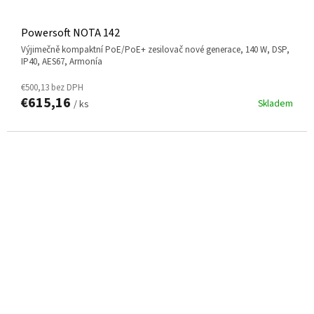
Powersoft NOTA 142
výjimečně kompaktní PoE/PoE+ zesilovač nové generace, 140 W, DSP,
IP40, AES67, Armonía
€500,13 bez DPH
€615,16
Skladem
/ ks