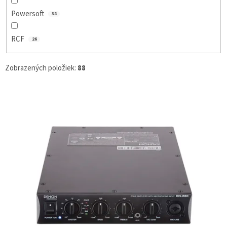
Powersoft
38
RCF
26
Zobrazených položiek:
88
V
Ý
P
I
S
P
R
O
D
U
K
T
O