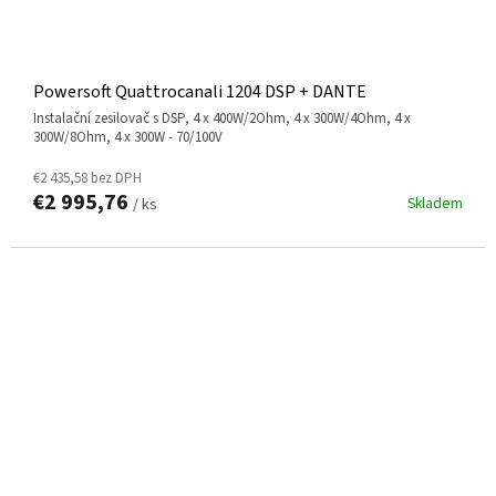
Powersoft Quattrocanali 1204 DSP + DANTE
instalační zesilovač s DSP, 4 x 400W/2Ohm, 4 x 300W/4Ohm, 4 x
300W/8Ohm, 4 x 300W - 70/100V
€2 435,58 bez DPH
€2 995,76
Skladem
/ ks