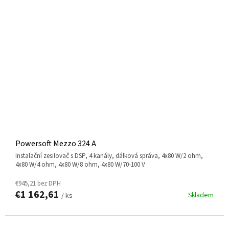
Powersoft Mezzo 324 A
instalační zesilovač s DSP, 4 kanály, dálková správa, 4x80 W/2 ohm,
4x80 W/4 ohm, 4x80 W/8 ohm, 4x80 W/70-100 V
€945,21 bez DPH
€1 162,61
Skladem
/ ks