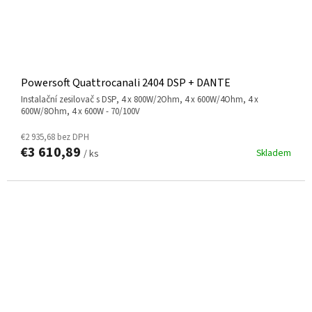
Powersoft Quattrocanali 2404 DSP + DANTE
instalační zesilovač s DSP, 4 x 800W/2Ohm, 4 x 600W/4Ohm, 4 x
600W/8Ohm, 4 x 600W - 70/100V
€2 935,68 bez DPH
€3 610,89
Skladem
/ ks