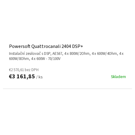
Powersoft Quattrocanali 2404 DSP+
instalační zesilovač s DSP, AES67, 4 x 800W/2Ohm, 4 x 600W/4Ohm, 4 x
600W/8Ohm, 4 x 600W - 70/100V
€2 570,61 bez DPH
€3 161,85
Skladem
/ ks