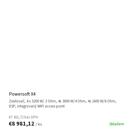
Powersoft X4
zesilovač, 4 x 5200 W/ 2 Ohm, 4x 3000 W/4 Ohm, 4x 1600 W/8 Ohm,
DSP, integrovaný WIFI access point
€7 301,72 bez DPH
€8 981,12
Skladem
/ ks