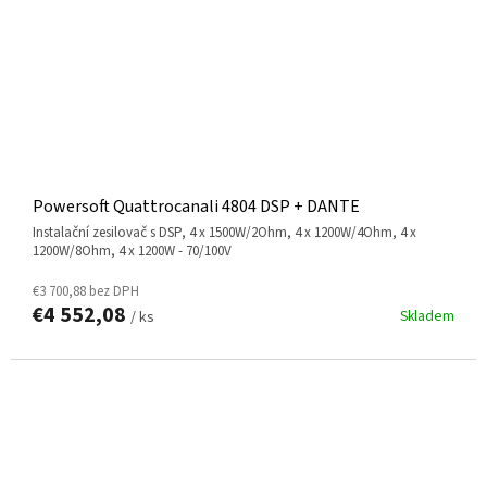
Powersoft Quattrocanali 4804 DSP + DANTE
instalační zesilovač s DSP, 4 x 1500W/2Ohm, 4 x 1200W/4Ohm, 4 x
1200W/8Ohm, 4 x 1200W - 70/100V
€3 700,88 bez DPH
€4 552,08
Skladem
/ ks