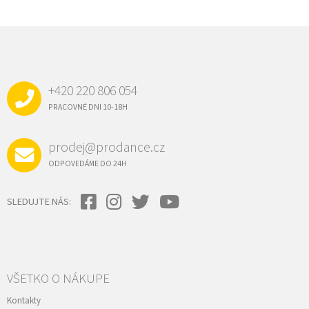
l
á
d
Z
a
Á
c
P
i
e
Ä
p
+420 220 806 054
T
r
I
PRACOVNÉ DNI 10-18H
v
E
k
y
prodej@prodance.cz
v
ý
ODPOVEDÁME DO 24H
p
i
s
SLEDUJTE NÁS:
u
VŠETKO O NÁKUPE
Kontakty