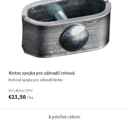
Nivtec spojka pro zábradlí rohová
rohová spojka pro zábradlí Nivtec
€17,48 bez DPH
€21,50
/ ks
3
položiek celkom
O
v