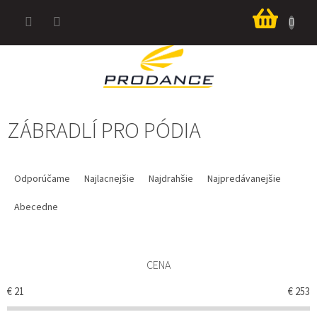
Prejsť
Nákup
na
košík
obsah
ZÁBRADLÍ PRO PÓDIA
R
A
Odporúčame
Najlacnejšie
Najdrahšie
Najpredávanejšie
D
E
Abecedne
N
I
E
CENA
P
R
€
21
€
253
O