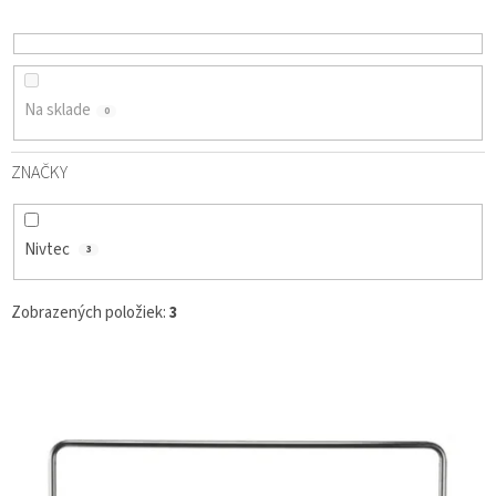
D
U
K
T
O
Na sklade
0
V
ZNAČKY
Nivtec
3
Zobrazených položiek:
3
V
Ý
P
I
S
P