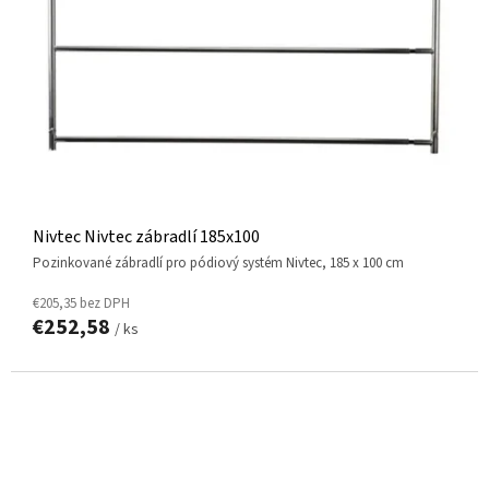
R
O
D
U
K
T
O
V
Nivtec Nivtec zábradlí 185x100
pozinkované zábradlí pro pódiový systém Nivtec, 185 x 100 cm
€205,35 bez DPH
€252,58
/ ks