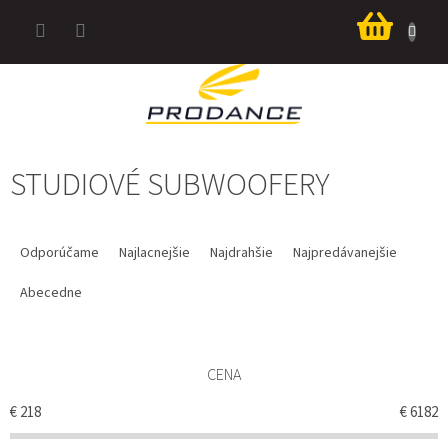
Prejsť
Nákup
na
košík
obsah
STUDIOVÉ SUBWOOFERY
R
A
Odporúčame
Najlacnejšie
Najdrahšie
Najpredávanejšie
D
E
Abecedne
N
I
E
CENA
P
R
€
218
€
6182
O