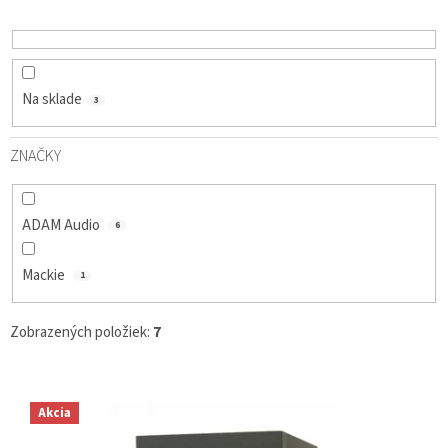
D
U
K
T
O
Na sklade
3
V
ZNAČKY
ADAM Audio
6
Mackie
1
Zobrazených položiek:
7
V
Ý
Akcia
P
I