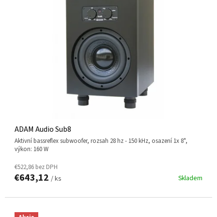
S
P
R
O
D
U
K
T
O
V
ADAM Audio Sub8
aktivní bassreflex subwoofer, rozsah 28 hz - 150 kHz, osazení 1x 8",
výkon: 160 W
€522,86 bez DPH
€643,12
Skladem
/ ks