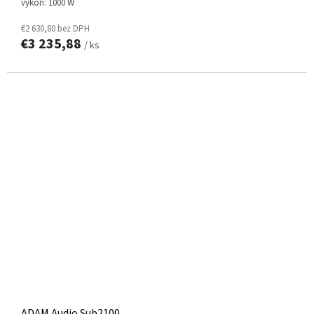
výkon: 1000 W
€2 630,80 bez DPH
€3 235,88
/ ks
ADAM Audio Sub2100