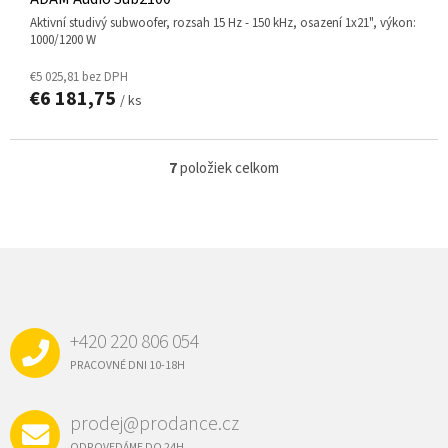
aktivní studivý subwoofer, rozsah 15 Hz - 150 kHz, osazení 1x21", výkon:
1000/1200 W
€5 025,81 bez DPH
€6 181,75
/ ks
7
položiek celkom
O
v
l
á
d
Z
a
Á
c
P
i
e
Ä
p
+420 220 806 054
T
r
I
PRACOVNÉ DNI 10-18H
v
E
k
y
prodej@prodance.cz
v
ý
ODPOVEDÁME DO 24H