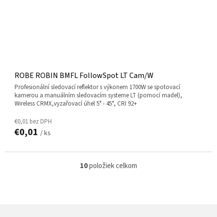
ROBE ROBIN BMFL FollowSpot LT Cam/W
Profesionální sledovací reflektor s výkonem 1700W se spotovací
kamerou a manuálním sledovacím systeme LT (pomocí madel),
Wireless CRMX,vyzařovací úhel 5° - 45°, CRI 92+
€0,01 bez DPH
€0,01
/ ks
10
položiek celkom
O
v
l
á
d
Z
a