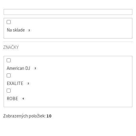
D
U
K
T
O
Na sklade
3
V
ZNAČKY
American DJ
3
EXALITE
3
ROBE
4
Zobrazených položiek:
10
V