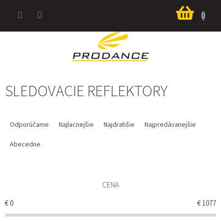
Prejsť
Nákup
na
košík
obsah
SLEDOVACIE REFLEKTORY
R
A
Odporúčame
Najlacnejšie
Najdrahšie
Najpredávanejšie
D
E
Abecedne
N
I
E
CENA
P
R
€
0
€
1077
O