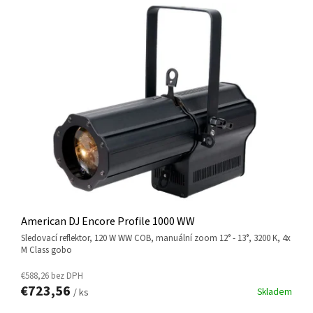
Ý
P
I
S
P
R
O
D
U
K
T
O
V
American DJ Encore Profile 1000 WW
sledovací reflektor, 120 W WW COB, manuální zoom 12° - 13°, 3200 K, 4x
M Class gobo
€588,26 bez DPH
€723,56
Skladem
/ ks