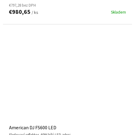
€797,28 bez DPH
€980,65
Skladem
/ ks
American DJ FS600 LED
sledovací reflektor, 60W bílý LED zdroj