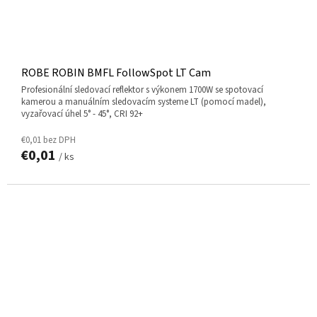
ROBE ROBIN BMFL FollowSpot LT Cam
Profesionální sledovací reflektor s výkonem 1700W se spotovací
kamerou a manuálním sledovacím systeme LT (pomocí madel),
vyzařovací úhel 5° - 45°, CRI 92+
€0,01 bez DPH
€0,01
/ ks