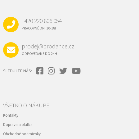
Á
c
P
i
e
Ä
p
+420 220 806 054
T
r
I
PRACOVNÉ DNI 10-18H
v
E
k
y
prodej@prodance.cz
v
ý
ODPOVEDÁME DO 24H
p
i
s
SLEDUJTE NÁS:
u
VŠETKO O NÁKUPE
Kontakty
Doprava a platba
Obchodné podmienky