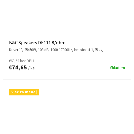
B&C Speakers DE111 8/ohm
driver 1", 25/50W, 108 dB, 1000-17000Hz, hmotnost 1,25 kg
€60,69 bez DPH
€74,65
Skladem
/ ks
Viac za menej