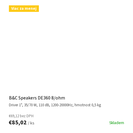
Viac za menej
B&C Speakers DE360 8/ohm
driver 1", 35/70 W, 110 dB, 1200-20000Hz, hmotnost 0,5 kg
€69,12 bez DPH
€85,02
Skladem
/ ks