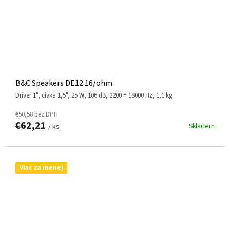
B&C Speakers DE12 16/ohm
driver 1", cívka 1,5", 25 W, 106 dB, 2200 ÷ 18000 Hz, 1,1 kg
€50,58 bez DPH
€62,21
Skladem
/ ks
Viac za menej