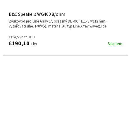
B&C Speakers WG400 8/ohm
zvukovod pro Line Array 1", osazený DE 400, 111×87×112 mm,
vyzařovací úhel 140°×(-), materiál Al, typ Line Array waveguide
€154,55 bez DPH
€190,10
Skladem
/ ks