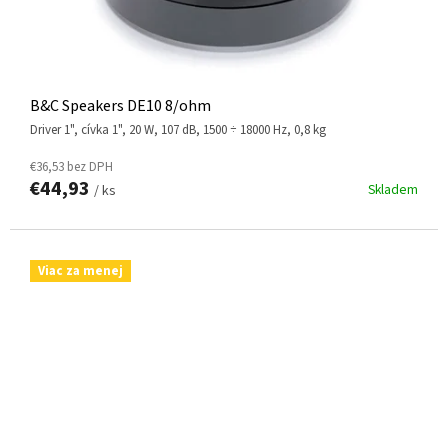
B&C Speakers DE10 8/ohm
driver 1", cívka 1", 20 W, 107 dB, 1500 ÷ 18000 Hz, 0,8 kg
€36,53 bez DPH
€44,93
Skladem
/ ks
Viac za menej