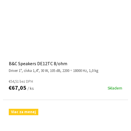
B&C Speakers DE12TC 8/ohm
driver 1", cívka 1,4", 30 W, 105 dB, 2200 ÷ 18000 Hz, 1,0 kg
€54,51 bez DPH
€67,05
Skladem
/ ks
Viac za menej