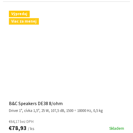
Výpredaj
Viac za menej
B&C Speakers DE38 8/ohm
driver 1", cívka 1,5", 25 W, 107,5 dB, 1500 ÷ 18000 Hz, 0,5 kg
€64,17 bez DPH
€78,93
Skladem
/ ks