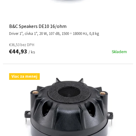
B&C Speakers DE10 16/ohm
driver 1", cívka 1", 20 W, 107 dB, 1500 ÷ 18000 Hz, 0,8 kg
€36,53 bez DPH
€44,93
Skladem
/ ks
Viac za menej