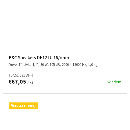
B&C Speakers DE12TC 16/ohm
driver 1", cívka 1,4", 30 W, 105 dB, 2200 ÷ 18000 Hz, 1,0 kg
€54,51 bez DPH
€67,05
Skladem
/ ks
Viac za menej