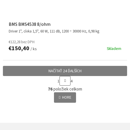
BMS BMS4538 8/ohm
driver 1", cívka 1,5", 60 W, 111 dB, 1200 ÷ 30000 Hz, 0,98 kg
€122,28 bez DPH
€150,40
Skladem
/ ks
NAČÍTAŤ 24 ĎALŠÍCH
S
1
4
T
O
R
76
položiek celkom
v
Á
l
HORE
N
á
K
d
O
a
V
c
A
N
i
Z
I
e