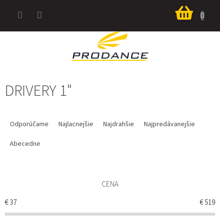
Prejsť
Nákup
na
košík
obsah
DRIVERY 1"
R
A
Odporúčame
Najlacnejšie
Najdrahšie
Najpredávanejšie
D
E
Abecedne
N
I
E
CENA
P
R
€
37
€
519
O