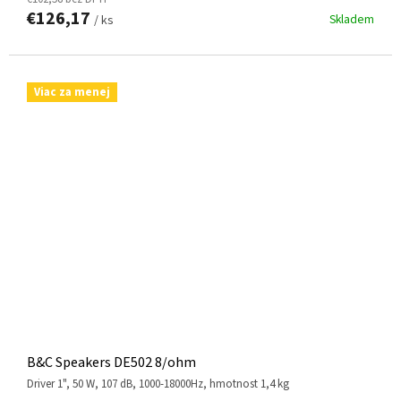
€126,17
Skladem
/ ks
Viac za menej
B&C Speakers DE502 8/ohm
driver 1", 50 W, 107 dB, 1000-18000Hz, hmotnost 1,4 kg