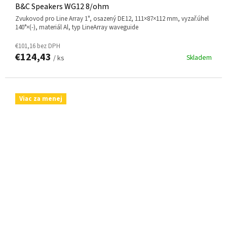
B&C Speakers WG12 8/ohm
zvukovod pro Line Array 1", osazený DE12, 111×87×112 mm, vyzař.úhel
140°×(-), materiál Al, typ LineArray waveguide
€101,16 bez DPH
€124,43
Skladem
/ ks
Viac za menej