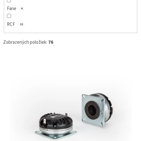
Fane
4
RCF
11
Zobrazených položiek:
76
V
Ý
P
I
S
P
R
O
D
U
K
T
O