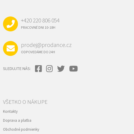
Á
E
p
P
r
v
Ä
k
+420 220 806 054
T
y
I
PRACOVNÉ DNI 10-18H
v
E
ý
p
prodej@prodance.cz
i
s
ODPOVEDÁME DO 24H
u
SLEDUJTE NÁS:
VŠETKO O NÁKUPE
Kontakty
Doprava a platba
Obchodné podmienky