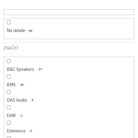
D
U
K
T
O
Na sklade
40
V
ZNAČKY
B&C Speakers
37
BMS
15
DAS Audio
4
EAW
1
Eminence
4