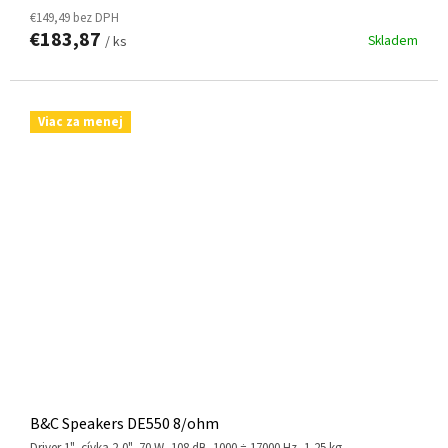
€149,49 bez DPH
€183,87
Skladem
/ ks
Viac za menej
B&C Speakers DE550 8/ohm
driver 1", cívka 2,0", 70 W, 108 dB, 1000 ÷ 17000 Hz, 1,25 kg