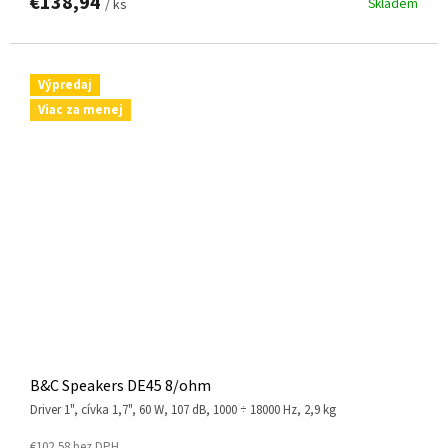
€138,94
Skladem
/ ks
Výpredaj
Viac za menej
B&C Speakers DE45 8/ohm
driver 1", cívka 1,7", 60 W, 107 dB, 1000 ÷ 18000 Hz, 2,9 kg
€102,58 bez DPH