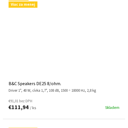
Viac za menej
B&C Speakers DE25 8/ohm.
driver 1", 40 W, cívka 1,7", 108 dB, 1500 ÷ 18000 Hz, 2,8 kg
€91,01 bez DPH
€111,94
Skladem
/ ks