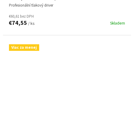
profesionální tlakový driver
€60,61 bez DPH
€74,55
Skladem
/ ks
Viac za menej