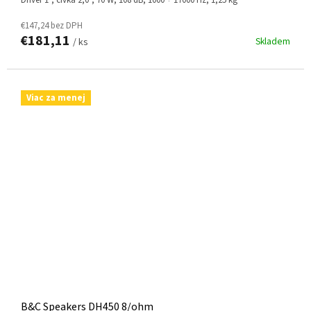
€147,24 bez DPH
€181,11
Skladem
/ ks
Viac za menej
B&C Speakers DH450 8/ohm