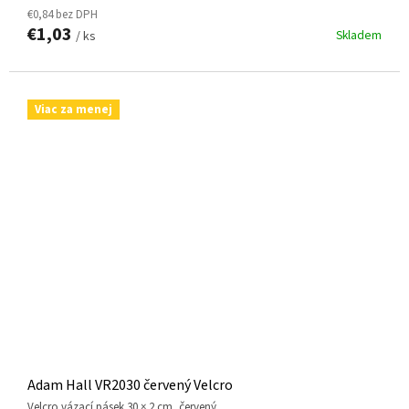
€0,84 bez DPH
€1,03
Skladem
/ ks
Viac za menej
Adam Hall VR2030 červený Velcro
Velcro vázací pásek 30 × 2 cm, červený