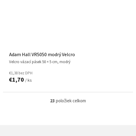
Adam Hall VR5050 modrý Velcro
Velcro vázací pásek 50 × 5 cm, modrý
€1,38 bez DPH
€1,70
/ ks
23
položiek celkom
O
v
l
á
d
Z
a
Á