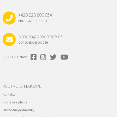
c
P
i
e
Ä
p
+420 220 806 054
T
r
I
PRACOVNÉ DNI 10-18H
v
E
k
y
prodej@prodance.cz
v
ý
ODPOVEDÁME DO 24H
p
i
s
SLEDUJTE NÁS:
u
VŠETKO O NÁKUPE
Kontakty
Doprava a platba
Obchodné podmienky