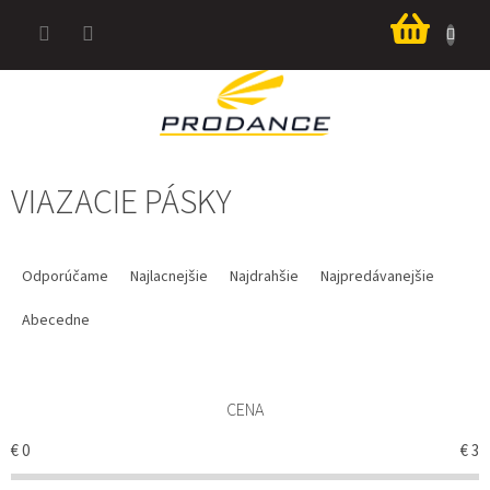
Prejsť
Nákup
na
košík
obsah
VIAZACIE PÁSKY
R
A
Odporúčame
Najlacnejšie
Najdrahšie
Najpredávanejšie
D
E
Abecedne
N
I
E
CENA
P
R
€
0
€
3
O