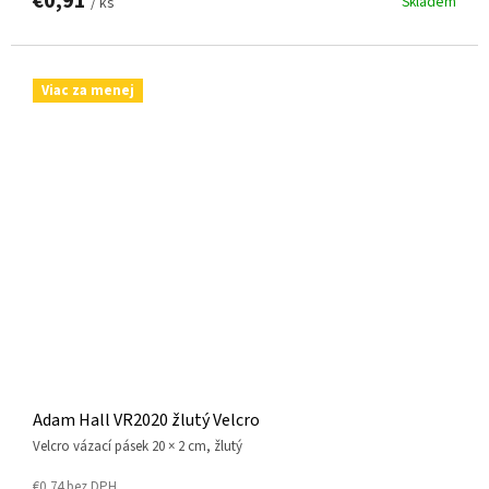
€0,91
Skladem
/ ks
Viac za menej
Adam Hall VR2020 žlutý Velcro
Velcro vázací pásek 20 × 2 cm, žlutý
€0,74 bez DPH