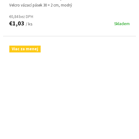
Velcro vázací pásek 30 × 2 cm, modrý
€0,84 bez DPH
€1,03
Skladem
/ ks
Viac za menej