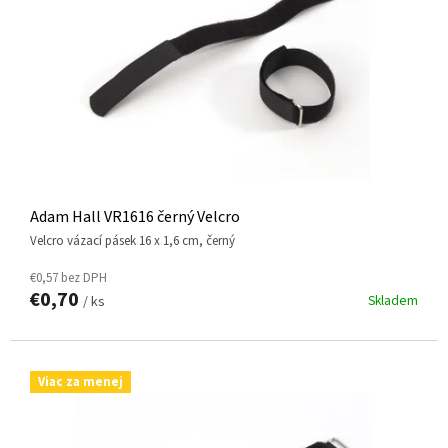
R
O
D
U
K
T
O
V
Adam Hall VR1616 černý Velcro
Velcro vázací pásek 16 x 1,6 cm, černý
€0,57 bez DPH
€0,70
Skladem
/ ks
Viac za menej