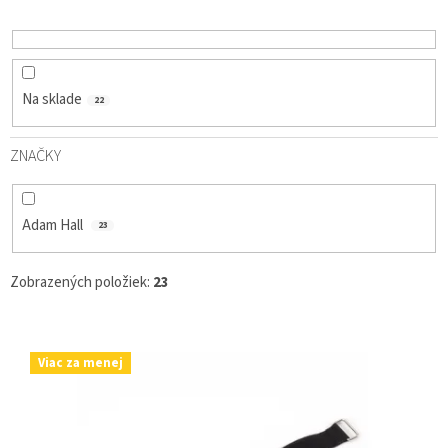
D
U
K
T
O
Na sklade
22
V
ZNAČKY
Adam Hall
23
Zobrazených položiek:
23
V
Ý
Viac za menej
P
I
S
P