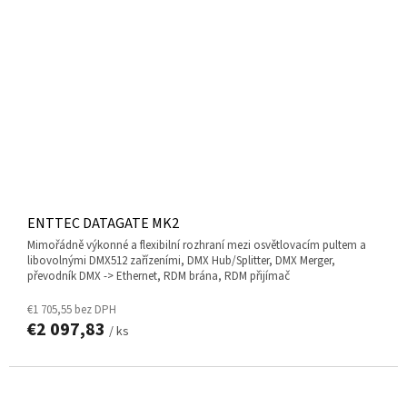
ENTTEC DATAGATE MK2
mimořádně výkonné a flexibilní rozhraní mezi osvětlovacím pultem a
libovolnými DMX512 zařízeními, DMX Hub/Splitter, DMX Merger,
převodník DMX -> Ethernet, RDM brána, RDM přijímač
€1 705,55 bez DPH
€2 097,83
/ ks