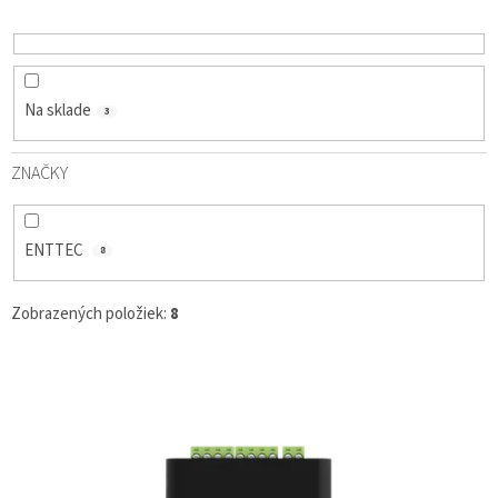
D
U
K
T
O
Na sklade
3
V
ZNAČKY
ENTTEC
8
Zobrazených položiek:
8
V
Ý
P
I
S
P