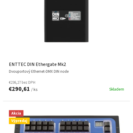
R
O
D
U
K
T
O
V
ENTTEC DIN Ethergate Mk2
Dvouportový Ethernet-DMX DIN node
€236,27 bez DPH
€290,61
Skladem
/ ks
Akcia
Výpredaj