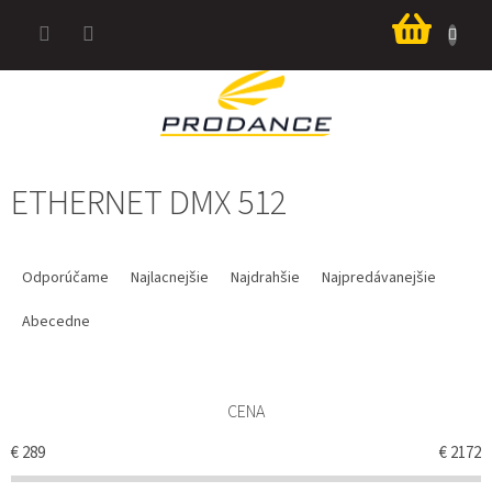
Prejsť
Nákup
na
košík
obsah
ETHERNET DMX 512
R
A
Odporúčame
Najlacnejšie
Najdrahšie
Najpredávanejšie
D
E
Abecedne
N
I
E
CENA
P
R
€
289
€
2172
O