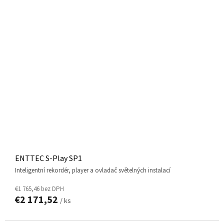
ENTTEC S-Play SP1
inteligentní rekordér, player a ovladač světelných instalací
€1 765,46 bez DPH
€2 171,52
/ ks