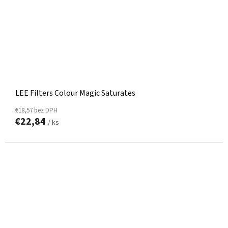
LEE Filters Colour Magic Saturates
€18,57 bez DPH
€22,84
/ ks