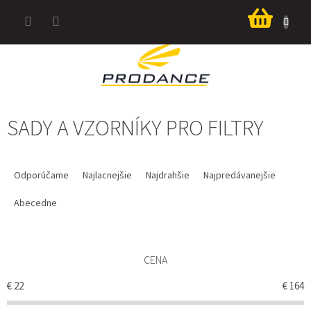
Prejsť
Nákup
na
košík
obsah
SADY A VZORNÍKY PRO FILTRY
R
A
Odporúčame
Najlacnejšie
Najdrahšie
Najpredávanejšie
D
E
Abecedne
N
I
E
CENA
P
R
€
22
€
164
O