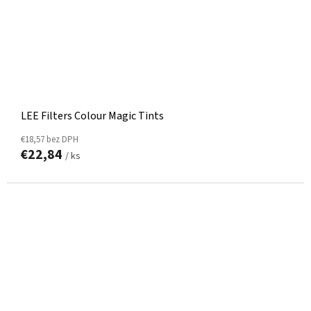
LEE Filters Colour Magic Tints
€18,57 bez DPH
€22,84
/ ks