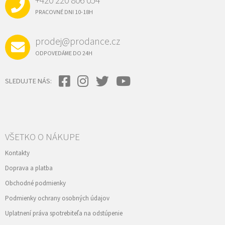
+420 220 806 054
T
r
I
PRACOVNÉ DNI 10-18H
v
E
k
y
prodej@prodance.cz
v
ý
ODPOVEDÁME DO 24H
p
i
s
SLEDUJTE NÁS:
u
VŠETKO O NÁKUPE
Kontakty
Doprava a platba
Obchodné podmienky
Podmienky ochrany osobných údajov
Uplatnení práva spotrebiteľa na odstúpenie