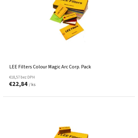
R
O
D
U
K
T
O
V
LEE Filters Colour Magic Arc Corp. Pack
€18,57 bez DPH
€22,84
/ ks