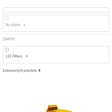
D
U
K
T
O
Na sklade
0
V
ZNAČKY
LEE Filters
9
Zobrazených položiek:
9
V
Ý
P
I
S
P