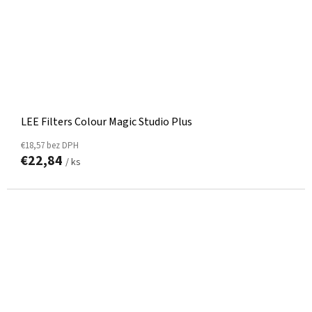
LEE Filters Colour Magic Studio Plus
€18,57 bez DPH
€22,84
/ ks