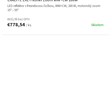
EXALITE EXL Fresnel Zoom WW+CW 200W
LED reflektor s fresnelovou čočkou, WW+CW, 200 W, motorický zoom
15° – 55°
€632,96 bez DPH
€778,54
Skladem
/ ks