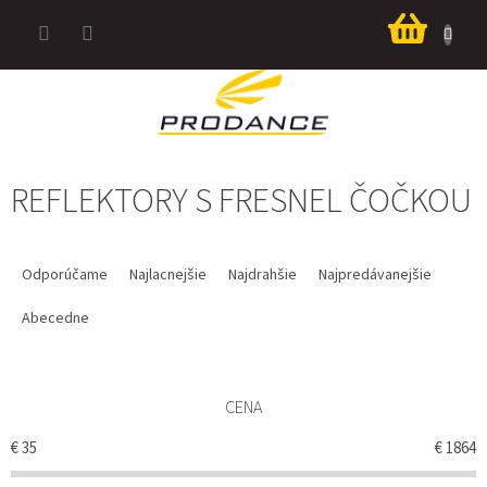
Prejsť
Nákup
na
košík
obsah
REFLEKTORY S FRESNEL ČOČKOU
R
A
Odporúčame
Najlacnejšie
Najdrahšie
Najpredávanejšie
D
E
Abecedne
N
I
E
CENA
P
R
€
35
€
1864
O