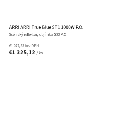
ARRI ARRI True Blue ST1 1000W P.O.
scénický reflektor, objímka G22 P.O.
€1 077,33 bez DPH
€1 325,12
/ ks