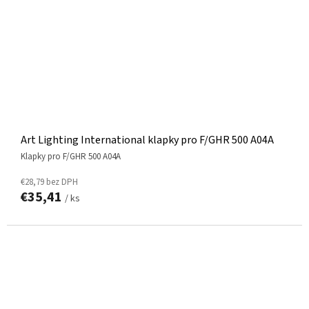
Art Lighting International klapky pro F/GHR 500 A04A
klapky pro F/GHR 500 A04A
€28,79 bez DPH
€35,41
/ ks