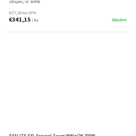
zdrojem, vč. dvířek
€277,36 bez DPH
€341,15
Skladem
/ ks