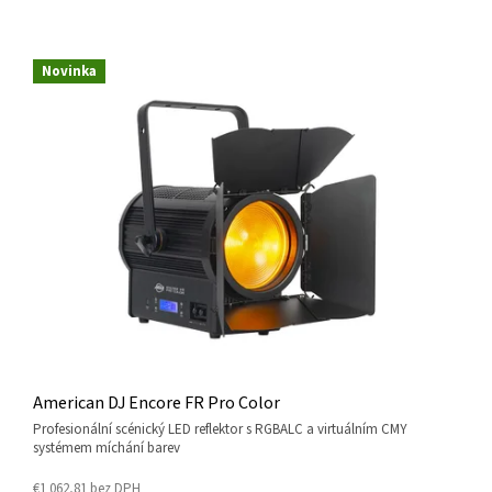
V
Ý
Novinka
P
I
S
P
R
O
D
U
K
T
O
V
American DJ Encore FR Pro Color
Profesionální scénický LED reflektor s RGBALC a virtuálním CMY
systémem míchání barev
€1 062,81 bez DPH