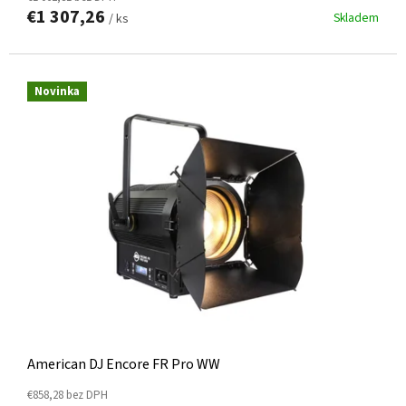
€1 307,26
Skladem
/ ks
Novinka
American DJ Encore FR Pro WW
€858,28 bez DPH