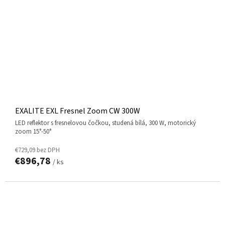
EXALITE EXL Fresnel Zoom CW 300W
LED reflektor s fresnelovou čočkou, studená bílá, 300 W, motorický
zoom 15°-50°
€729,09 bez DPH
€896,78
/ ks