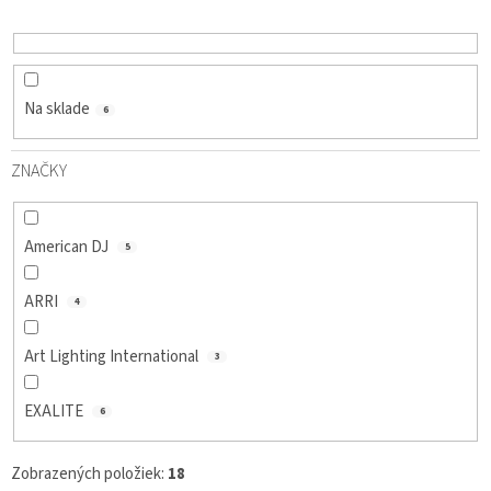
D
U
K
T
O
Na sklade
6
V
ZNAČKY
American DJ
5
ARRI
4
Art Lighting International
3
EXALITE
6
Zobrazených položiek:
18