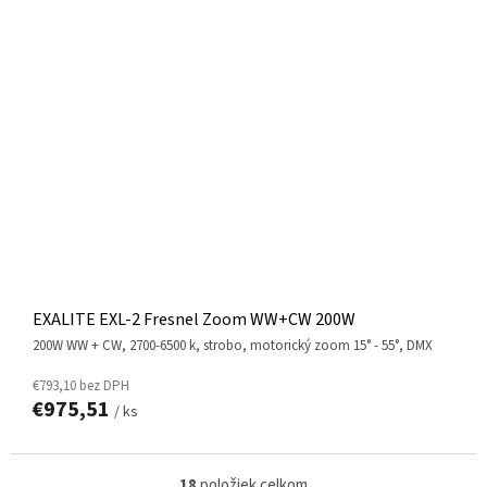
EXALITE EXL-2 Fresnel Zoom WW+CW 200W
200W WW + CW, 2700-6500 k, strobo, motorický zoom 15° - 55°, DMX
€793,10 bez DPH
€975,51
/ ks
18
položiek celkom