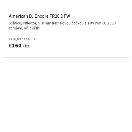
American DJ Encore FR20 DTW
scénický reflektor, s 50 mm fresnelovou čočkou a 17W WW COB LED
zdrojem, vč. dvířek
€130,08 bez DPH
€160
/ ks