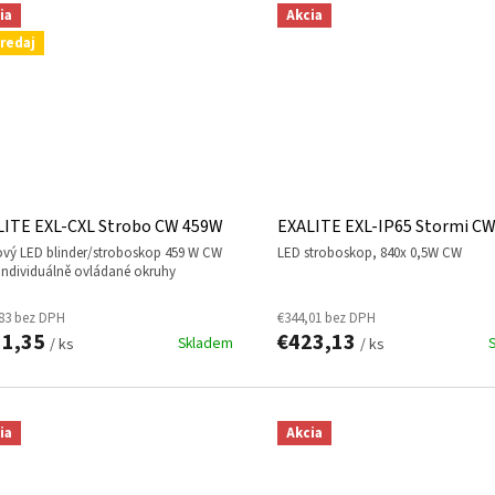
ia
Akcia
redaj
LITE EXL-CXL Strobo CW 459W
EXALITE EXL-IP65 Stormi C
LED stroboskop, 840x 0,5W CW
individuálně ovládané okruhy
83 bez DPH
€344,01 bez DPH
11,35
€423,13
Skladem
/ ks
/ ks
ia
Akcia