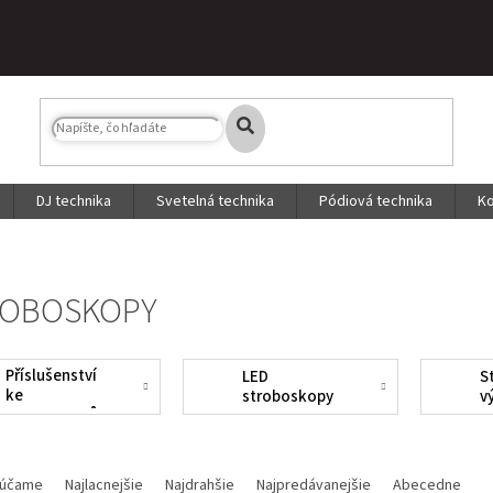
DJ technika
Svetelná technika
Pódiová technika
Ko
ROBOSKOPY
Příslušenství
LED
S
ke
stroboskopy
v
stroboskopům
účame
Najlacnejšie
Najdrahšie
Najpredávanejšie
Abecedne