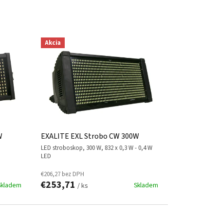
Akcia
W
EXALITE EXL Strobo CW 300W
LED stroboskop, 300 W, 832 x 0,3 W - 0,4 W
LED
€206,27 bez DPH
€253,71
Skladem
Skladem
/ ks