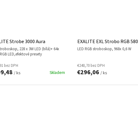
ITE Strobe 3000 Aura
EXALITE EXL Strobo RGB 58
LED RGB stroboskop, 968x 0,6 W
RGB LED,efektové presety
91 bez DPH
€240,70 bez DPH
09,48
€296,06
Skladem
/ ks
/ ks