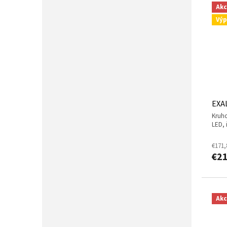
Akc
Výp
EXA
Kruhový LED blinder/stroboskop 459 W CW
LED, 
€171,
€2
Akc