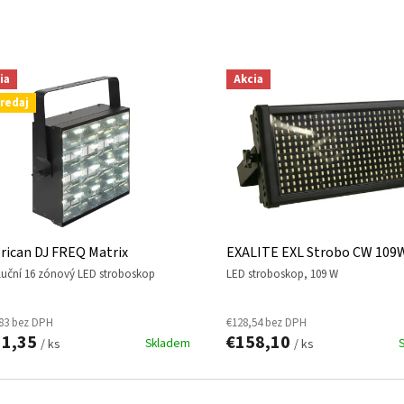
ia
Akcia
redaj
ican DJ FREQ Matrix
EXALITE EXL Strobo CW 109
oluční 16 zónový LED stroboskop
LED stroboskop, 109 W
83 bez DPH
€128,54 bez DPH
11,35
€158,10
Skladem
/ ks
/ ks