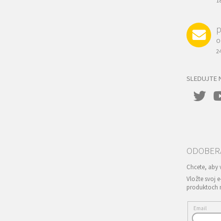
1
p
O
2
SLEDUJTE 
Vložte svoj 
produktoch 
Email