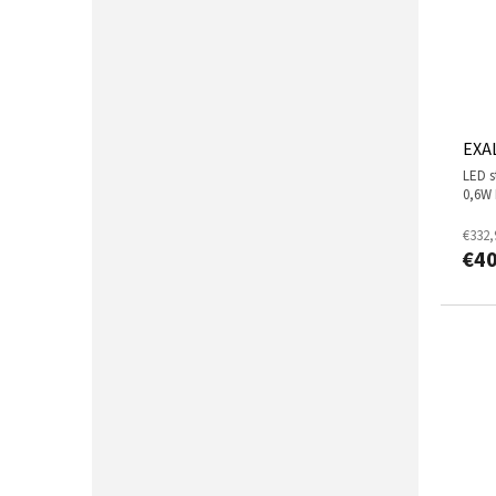
EXAL
LED stroboskop, 228 x 3W LED (bílá)+ 64x
0,6W 
€332,
€4