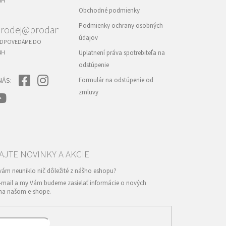
8H
v
Obchodné podmienky
ý
p
Podmienky ochrany osobných
rodej@prodance.cz
i
údajov
s
DPOVEDÁME DO
u
4H
Uplatnení práva spotrebiteľa na
odstúpenie
NÁS:
Formulár na odstúpenie od
zmluvy
e-mail a my Vám budeme zasielať informácie o nových
na našom e-shope.