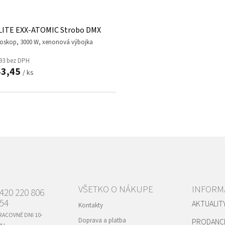
LITE EXX-ATOMIC Strobo DMX
boskop, 3000 W, xenonová výbojka
93 bez DPH
43,45
/ ks
O
v
l
á
d
a
c
i
e
p
VŠETKO O NÁKUPE
INFORMÁ
420 220 806
r
54
AKTUALIT
v
Kontakty
k
RACOVNÉ DNI 10-
Doprava a platba
PRODANC
y