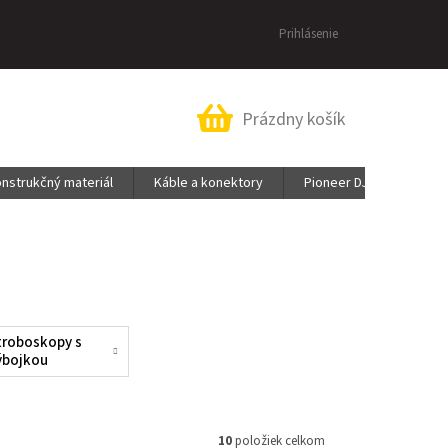
Prihlásenie
Nákupný
Prázdny košík
košík
nstrukčný materiál
Káble a konektory
Pioneer DJ & AlphaThet
troboskopy s
ýbojkou
10
položiek celkom