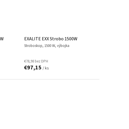
0W
EXALITE EXX Strobo 1500W
stroboskop, 1500 W, výbojka
€78,98 bez DPH
€97,15
/ ks