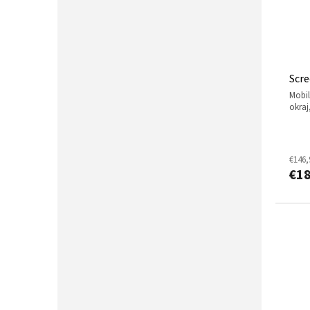
Scre
mobilní stativové projekční plátno, černý
okraj
€146,
€1