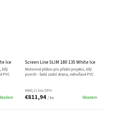
te Ice
Screen Line SLIM 180 135 White Ice
motorové plátno pro přední projekci, bílý
vé PVC
povrch - šedá zadní strana, nehořlavé PVC
€660,11 bez DPH
€811,94
Skladem
Skladem
/ ks