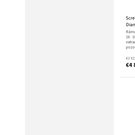
Scre
Dia
rámové plátno, pro přední projekci, formát
16 : 
netra
pozor
€3 92
€4 