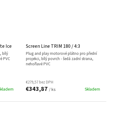
te Ice
Screen Line TRIM 180 / 4:3
plug and play motorové plátno pro přední
vé PVC
projekci, bílý povrch - šedá zadní strana,
nehořlavé PVC
€279,57 bez DPH
€343,87
Skladem
Skladem
/ ks