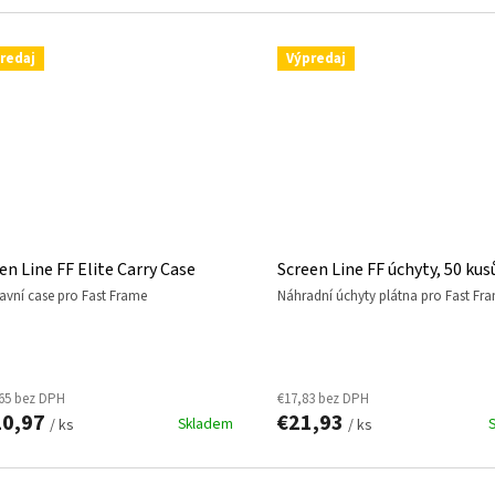
redaj
Výpredaj
en Line FF Elite Carry Case
Screen Line FF úchyty, 50 kus
ravní case pro Fast Frame
náhradní úchyty plátna pro Fast Fr
65 bez DPH
€17,83 bez DPH
20,97
€21,93
Skladem
/ ks
/ ks