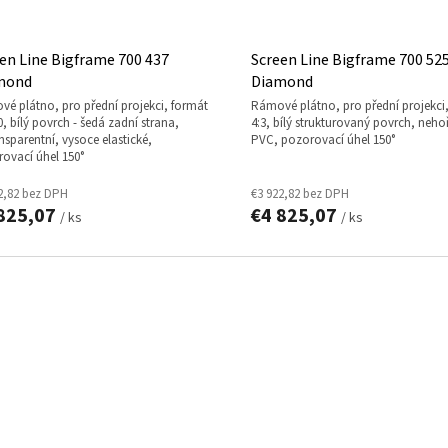
en Line Bigframe 700 437
Screen Line Bigframe 700 52
mond
Diamond
rámové plátno, pro přední projekci, formát
10, bílý povrch - šedá zadní strana,
4:3, bílý strukturovaný povrch, neho
nsparentní, vysoce elastické,
PVC, pozorovací úhel 150°
ovací úhel 150°
2,82 bez DPH
€3 922,82 bez DPH
825,07
€4 825,07
/ ks
/ ks