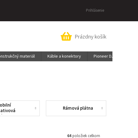
Prihlásenie
Nákupný
Prázdny košík
košík
nstrukčný materiál
Káble a konektory
Pioneer DJ & AlphaThet
obilní
Rámová plátna
tativová
látna
64
položiek celkom