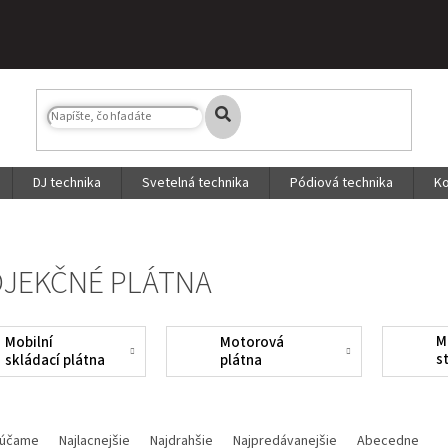
DJ technika
Svetelná technika
Pódiová technika
Ko
JEKČNÉ PLÁTNA
M
Mobilní
Motorová
s
skládací plátna
plátna
p
účame
Najlacnejšie
Najdrahšie
Najpredávanejšie
Abecedne