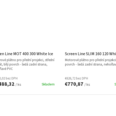
en Line MOT 400 300 White Ice
Screen Line SLIM 160 120 Whi
motorové plátno pro přední projekci, bílý
t, bílý povrch - šedá zadní strana,
povrch - šedá zadní strana, nehořla
řlavé PVC
0,02 bez DPH
€626,72 bez DPH
488,32
€770,87
Skladem
/ ks
/ ks