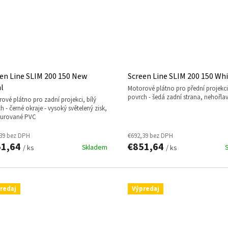
en Line SLIM 200 150 New
Screen Line SLIM 200 150 Whi
l
motorové plátno pro přední projekci, bílý
povrch - šedá zadní strana, nehořla
h - černé okraje - vysoký světelený zisk,
turované PVC
39 bez DPH
€692,39 bez DPH
51,64
€851,64
Skladem
/ ks
/ ks
redaj
Výpredaj