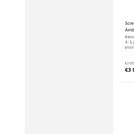
Scre
Amb
rámové plátno, pro zadní projekci, formát
4 : 3
pozor
€3 09
€3 