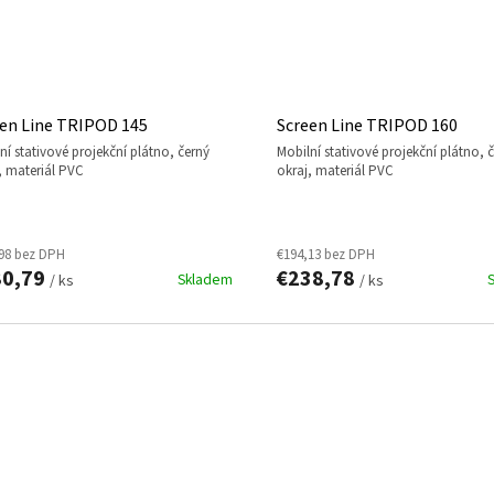
en Line TRIPOD 145
Screen Line TRIPOD 160
mobilní stativové projekční plátno, černý
, materiál PVC
okraj, materiál PVC
98 bez DPH
€194,13 bez DPH
80,79
€238,78
Skladem
/ ks
/ ks