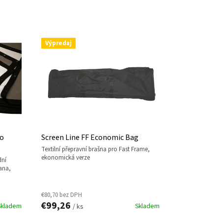
Výpredaj
no
Screen Line FF Economic Bag
textilní přepravní brašna pro Fast Frame,
ekonomická verze
rana,
€80,70 bez DPH
€99,26
Skladem
Skladem
/ ks