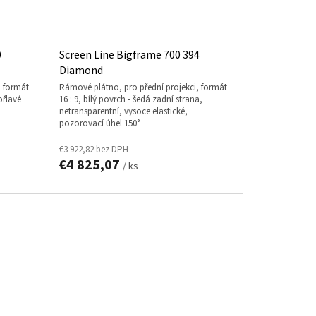
0
Screen Line Bigframe 700 394
Diamond
rámové plátno, pro přední projekci, formát
ořlavé
16 : 9, bílý povrch - šedá zadní strana,
netransparentní, vysoce elastické,
pozorovací úhel 150°
€3 922,82 bez DPH
€4 825,07
/ ks