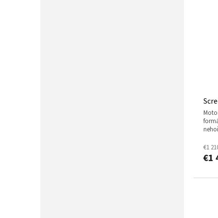
Scre
motorové plátno pro přední projekci, střední
formá
neho
€1 21
€1 