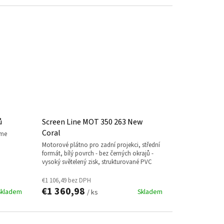
ů
Screen Line MOT 350 263 New
Coral
ame
motorové plátno pro zadní projekci, střední
formát, bílý povrch - bez černých okrajů -
vysoký světelený zisk, strukturované PVC
€1 106,49 bez DPH
€1 360,98
Skladem
Skladem
/ ks