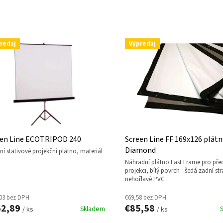
redaj
Výpredaj
een Line ECOTRIPOD 240
Screen Line FF 169x126 plát
Diamond
náhradní plátno Fast Frame pro přední
projekci, bílý povrch - šedá zadní st
nehořlavé PVC
03 bez DPH
€69,58 bez DPH
62,89
€85,58
Skladem
/ ks
/ ks