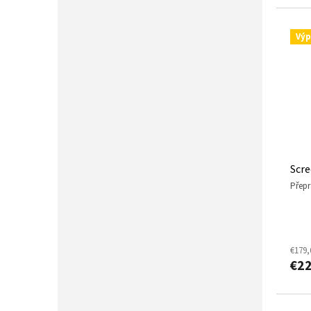
Výp
Scre
přep
€179,
€2