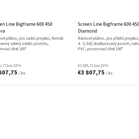
en Line Bigframe 600 450
Screen Line Bigframe 600 45
ra
Diamond
rámové plátno, pro přední projekci, formát
, jemný zelený odstín povrchu,
4 : 3, bílý strukturovaný povrch, neh
ovací úhel 100°
PVC, pozorovací úhel 150°
5,73 bez DPH
€3 095,73 bez DPH
807,75
€3 807,75
/ ks
/ ks