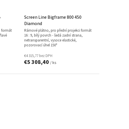
5
Screen Line Bigframe 800 450
Diamond
rámové plátno, pro přední projekci formát
řlavé
16 : 9, bílý povrch - šedá zadní strana,
netransparentní, vysoce elastické,
pozorovací úhel 150°
€4 315,77 bez DPH
€5 308,40
/ ks