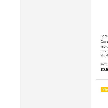
Scre
Cora
motorové plátno pro zadní projekci, bílý
povrc
struk
€692,
€8
Výp