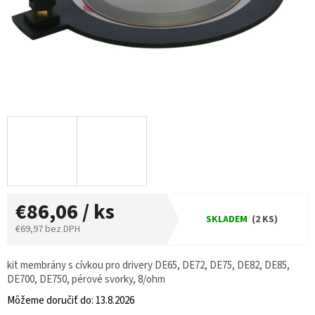
€86,06 / ks
SKLADEM
(2 KS)
€69,97 bez DPH
Jednotková
cena:
kit membrány s cívkou pro drivery DE65, DE72, DE75, DE82, DE85,
DE700, DE750, pérové svorky, 8/ohm
Môžeme doručiť do:
13.8.2026