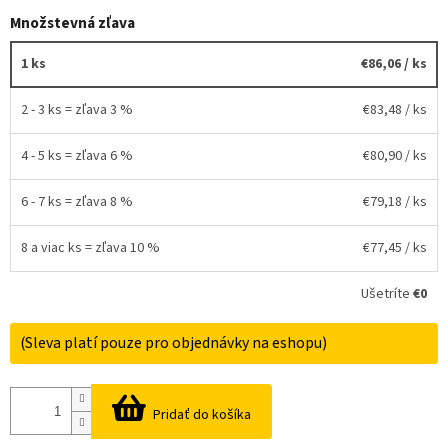
Množstevná zľava
1 ks
€86,06
/ ks
2 - 3 ks = zľava 3 %
€83,48
/ ks
4 - 5 ks = zľava 6 %
€80,90
/ ks
6 - 7 ks = zľava 8 %
€79,18
/ ks
8 a viac ks = zľava 10 %
€77,45
/ ks
Ušetríte
€0
(Sleva platí pouze pro objednávky na eshopu)
Pridať do košíka