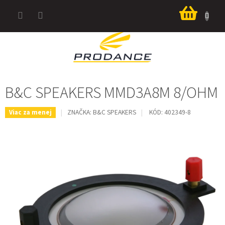
Prejsť
Nákup
na
košík
obsah
B&C SPEAKERS MMD3A8M 8/OHM
ZNAČKA:
B&C SPEAKERS
KÓD:
402349-8
Viac za menej