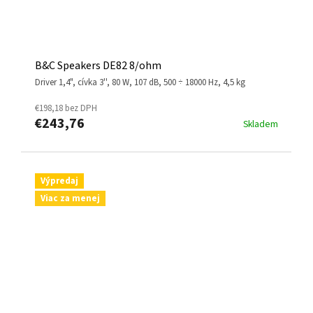
B&C Speakers DE82 8/ohm
driver 1,4", cívka 3'', 80 W, 107 dB, 500 ÷ 18000 Hz, 4,5 kg
€198,18 bez DPH
€243,76
Skladem
Výpredaj
Viac za menej