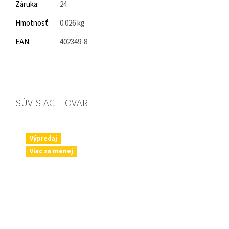
Záruka
:
24
Hmotnosť
:
0.026 kg
EAN
:
402349-8
SÚVISIACI TOVAR
Výpredaj
Viac za menej