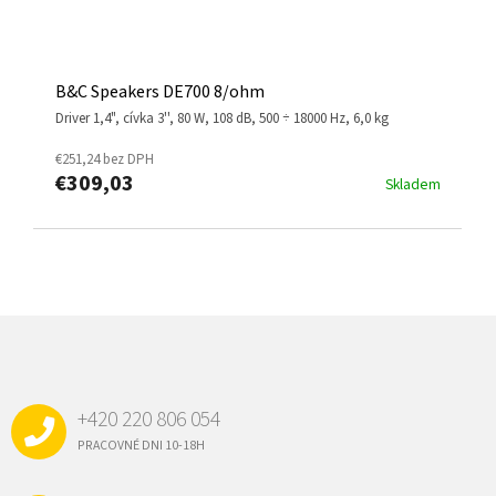
B&C Speakers DE700 8/ohm
driver 1,4", cívka 3'', 80 W, 108 dB, 500 ÷ 18000 Hz, 6,0 kg
€251,24 bez DPH
€309,03
Skladem
Z
Á
P
Ä
+420 220 806 054
T
I
PRACOVNÉ DNI 10-18H
E