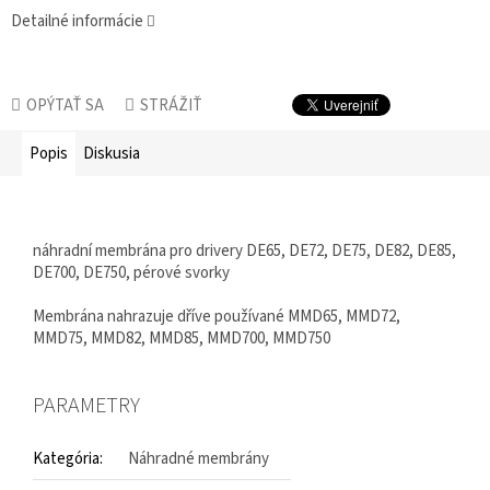
Detailné informácie
OPÝTAŤ SA
STRÁŽIŤ
Popis
Diskusia
náhradní membrána pro drivery DE65, DE72, DE75, DE82, DE85,
DE700, DE750, pérové svorky
Membrána nahrazuje dříve používané MMD65, MMD72,
MMD75, MMD82, MMD85, MMD700, MMD750
PARAMETRY
Kategória
:
Náhradné membrány