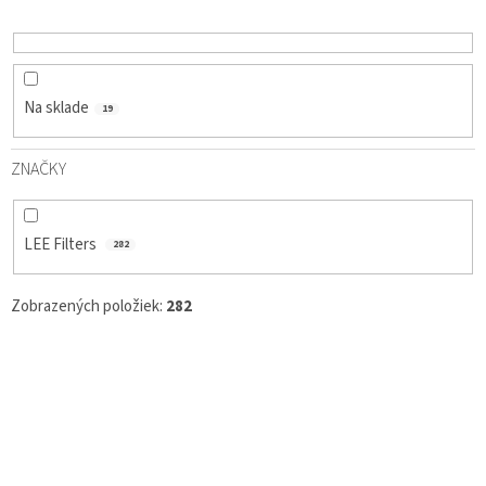
D
U
K
T
O
Na sklade
19
V
ZNAČKY
LEE Filters
282
Zobrazených položiek:
282
V
Ý
P
I
S
P