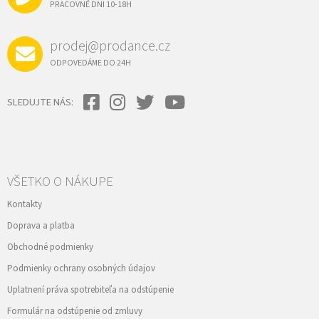
I
PRACOVNÉ DNI 10-18H
v
E
ý
p
prodej@prodance.cz
i
s
ODPOVEDÁME DO 24H
u
SLEDUJTE NÁS:
VŠETKO O NÁKUPE
Kontakty
Doprava a platba
Obchodné podmienky
Podmienky ochrany osobných údajov
Uplatnení práva spotrebiteľa na odstúpenie
Formulár na odstúpenie od zmluvy