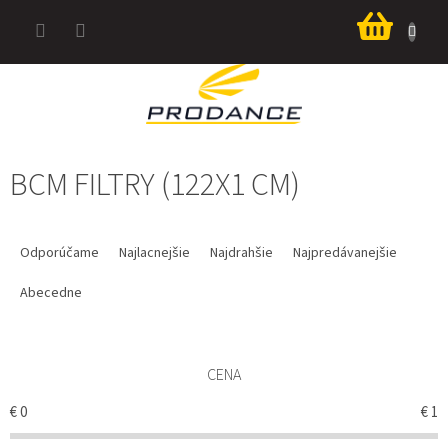
Prejsť
Nákup
na
košík
obsah
BCM FILTRY (122X1 CM)
R
A
Odporúčame
Najlacnejšie
Najdrahšie
Najpredávanejšie
D
E
Abecedne
N
I
E
CENA
P
R
€
0
€
1
O