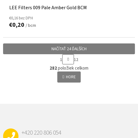
LEE Filters 009 Pale Amber Gold BCM
€0,16 bez DPH
€0,20
/ bcm
NAČÍTAŤ 24 ĎALŠÍCH
S
1
12
T
O
R
282
položiek celkom
v
Á
l
HORE
N
á
K
d
O
a
V
c
A
N
i
Z
I
e
Á
E
p
P
r
v
Ä
k
+420 220 806 054
T
y