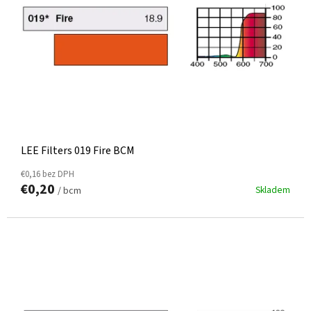
R
O
D
U
K
T
O
V
LEE Filters 019 Fire BCM
€0,16 bez DPH
€0,20
Skladem
/ bcm