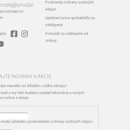
Podmienky ochrany osobných
rodej@prodance.cz
údajov
DPOVEDÁME DO
4H
Uplatnení práva spotrebiteľa na
odstúpenie
NÁS:
Formulár na odstúpenie od
zmluvy
e-mail a my Vám budeme zasielať informácie o nových
na našom e-shope.
-mailu súhlasíte s
podmienkami ochrany osobných údajov