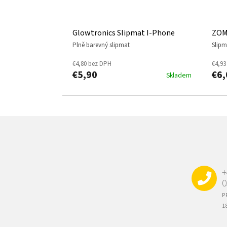
Glowtronics Slipmat I-Phone
ZOM
plně barevný slipmat
slip
€4,80 bez DPH
€4,93
€5,90
€6,
Skladem
Z
Á
P
Ä
T
+
I
0
E
P
1