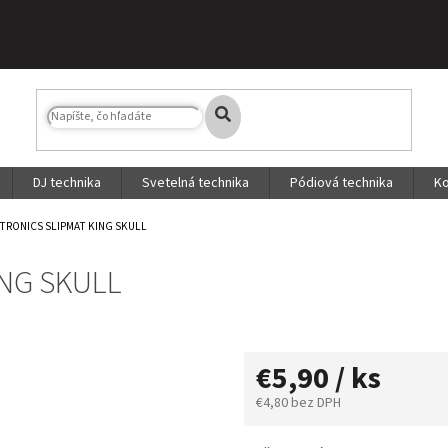
DJ technika
Svetelná technika
Pódiová technika
Ko
RONICS SLIPMAT KING SKULL
NG SKULL
€5,90 / ks
€4,80 bez DPH
Jednotková