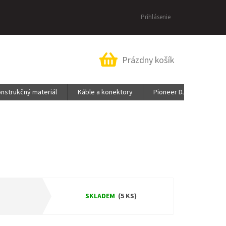
Prihlásenie
Nákupný
Prázdny košík
košík
nstrukčný materiál
Káble a konektory
Pioneer DJ & AlphaThet
SKLADEM
(5 KS)