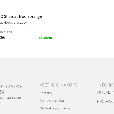
O Slipmat Moon orange
mat Moon, oranžový
 bez DPH
06
Skladem
VŠETKO O NÁKUPE
INFORMÁ
420 220 806
54
AKTUALIT
Kontakty
RACOVNÉ DNI 10-
Doprava a platba
PRODANC
8H
Obchodné podmienky