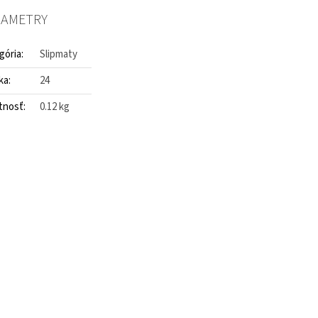
RAMETRY
gória
:
Slipmaty
ka
:
24
tnosť
:
0.12 kg