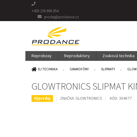
Prejsť
na
+420 220 806 054
obsah
prodej@prodance.cz
Reproboxy
Reproduktory
Zvuková technika
DOMOV
DJ TECHNIKA
GRAMOFÓNY
SLIPMATY
GLOWT
GLOWTRONICS SLIPMAT KI
ZNAČKA:
GLOWTRONICS
KÓD:
304677
Výpredaj