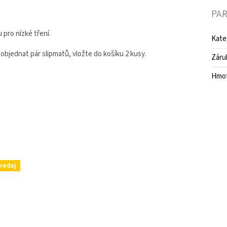
PA
 pro nízké tření.
Kate
objednat pár slipmatů, vložte do košíku 2 kusy.
Záru
Hmo
redaj