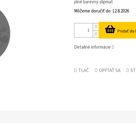
cena:
plně barevný slipmat
Môžeme doručiť do:
12.8.2026
Pridať do
Detailné informácie
TLAČ
OPÝTAŤ SA
ST