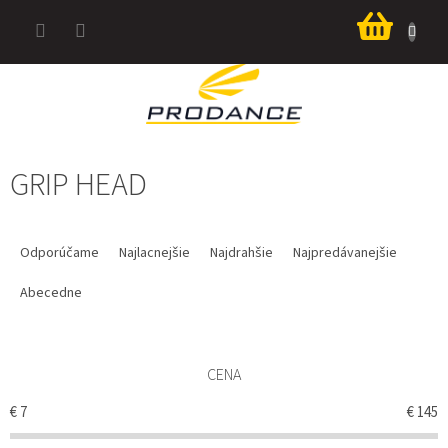
Prejsť
Nákup
na
košík
obsah
GRIP HEAD
R
A
Odporúčame
Najlacnejšie
Najdrahšie
Najpredávanejšie
D
E
Abecedne
N
I
E
CENA
P
R
€
7
€
145
O