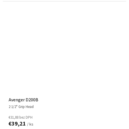
Avenger D200B
2 1/2" Grip Head
€31,88 bez DPH
€39,21
/ ks