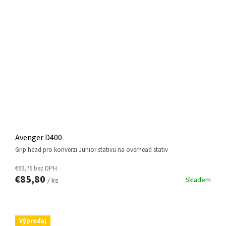
Avenger D400
Grip head pro konverzi Junior stativu na overhead stativ
€69,76 bez DPH
€85,80
Skladem
/ ks
Výpredaj