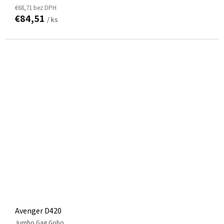
€68,71 bez DPH
€84,51
/ ks
Avenger D420
Jumbo Gag Gobo