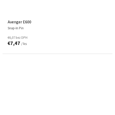
Avenger E600
Snap-In Pin
€6,07 bez DPH
€7,47
/ ks