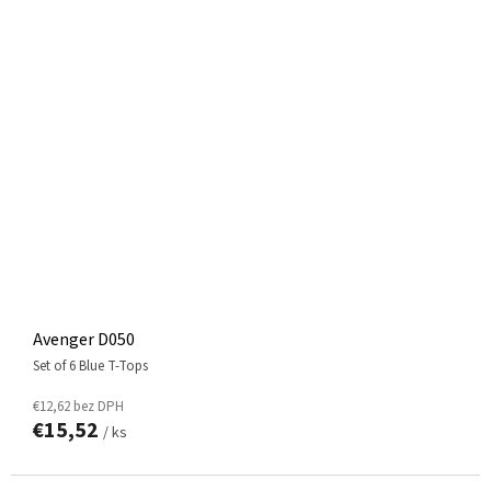
Avenger D050
Set of 6 Blue T-Tops
€12,62 bez DPH
€15,52
/ ks