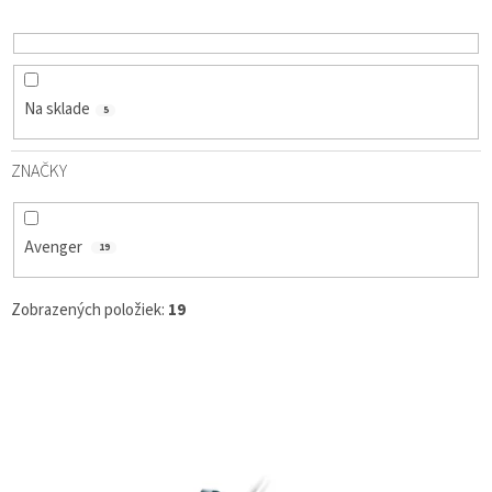
D
U
K
T
O
Na sklade
5
V
ZNAČKY
Avenger
19
Zobrazených položiek:
19
V
Ý
P
I
S
P