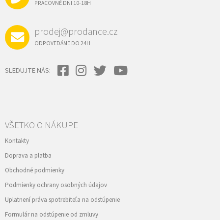
I
PRACOVNÉ DNI 10-18H
v
E
k
y
prodej@prodance.cz
v
ý
ODPOVEDÁME DO 24H
p
i
s
SLEDUJTE NÁS:
u
VŠETKO O NÁKUPE
Kontakty
Doprava a platba
Obchodné podmienky
Podmienky ochrany osobných údajov
Uplatnení práva spotrebiteľa na odstúpenie
Formulár na odstúpenie od zmluvy