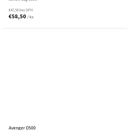
€47,56 bez DPH
€58,50
/ ks
Avenger D500