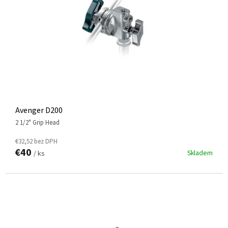
R
O
D
U
K
T
O
V
Avenger D200
2 1/2" Grip Head
€32,52 bez DPH
€40
Skladem
/ ks