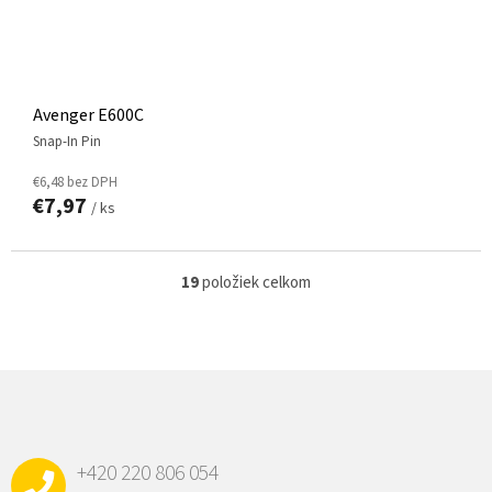
Avenger E600C
Snap-In Pin
€6,48 bez DPH
€7,97
/ ks
19
položiek celkom
O
v
l
á
d
Z
a
Á
c
P
i
e
Ä
p
+420 220 806 054
T
r