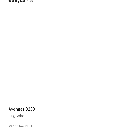
€88,13
/ ks
Avenger D250
Gag Gobo
€27,59 bez DPH