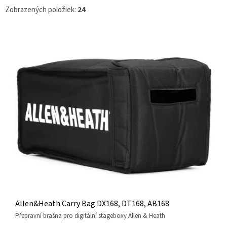
Zobrazených položiek:
24
V
Ý
P
I
S
P
R
O
D
U
K
T
O
V
Allen&Heath Carry Bag DX168, DT168, AB168
přepravní brašna pro digitální stageboxy Allen & Heath