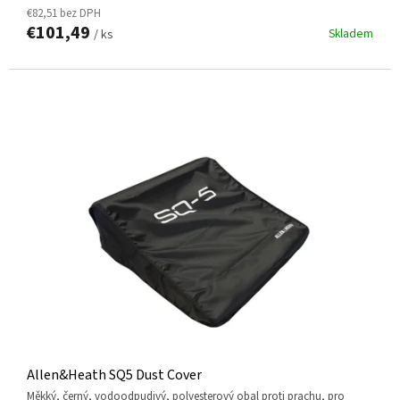
€82,51 bez DPH
€101,49
Skladem
/ ks
Allen&Heath SQ5 Dust Cover
Měkký, černý, vodoodpudivý, polyesterový obal proti prachu, pro