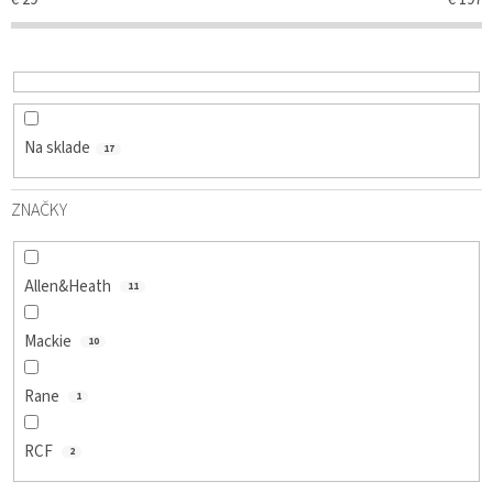
O
D
U
K
T
O
Na sklade
17
V
ZNAČKY
Allen&Heath
11
Mackie
10
Rane
1
RCF
2