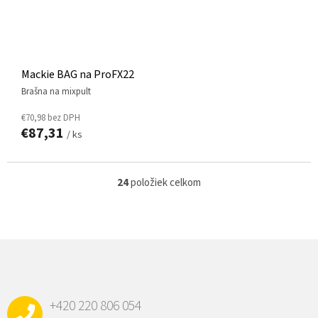
Mackie BAG na ProFX22
brašna na mixpult
€70,98 bez DPH
€87,31
/ ks
24
položiek celkom
O
v
l
á
d
Z
a
Á
c
P
i
e
Ä
p
+420 220 806 054
T
r