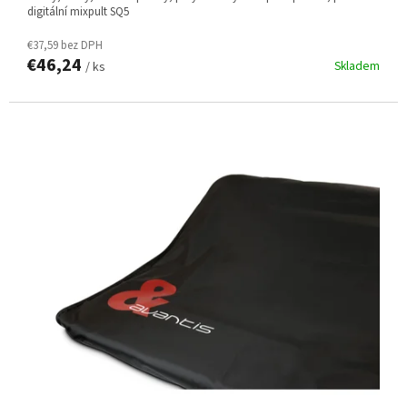
digitální mixpult SQ5
€37,59 bez DPH
€46,24
Skladem
/ ks