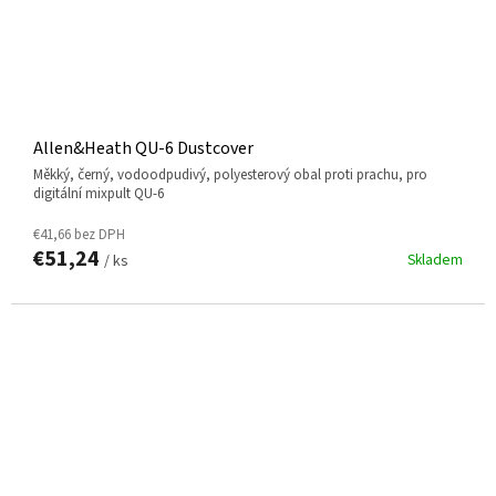
Allen&Heath QU-6 Dustcover
měkký, černý, vodoodpudivý, polyesterový obal proti prachu, pro
digitální mixpult QU-6
€41,66 bez DPH
€51,24
Skladem
/ ks