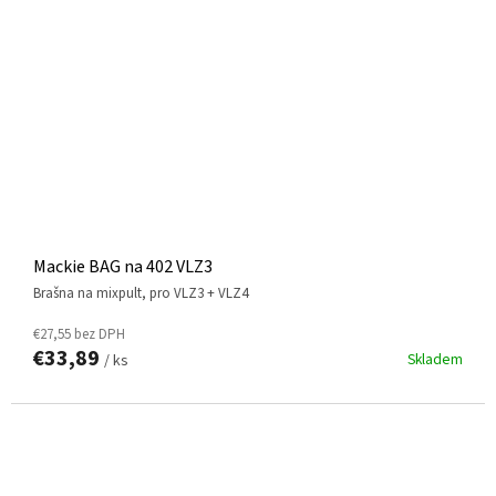
Mackie BAG na 402 VLZ3
brašna na mixpult, pro VLZ3 + VLZ4
€27,55 bez DPH
€33,89
Skladem
/ ks