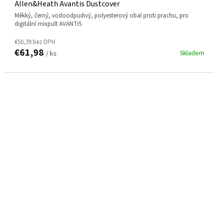
Allen&Heath Avantis Dustcover
Měkký, černý, vodoodpudivý, polyesterový obal proti prachu, pro
digitální mixpult AVANTIS
€50,39 bez DPH
€61,98
Skladem
/ ks