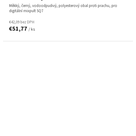
Měkký, černý, vodoodpudivý, polyesterový obal proti prachu, pro
digitální mixpult SQ7
€42,09 bez DPH
€51,77
/ ks