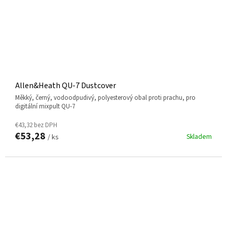
Allen&Heath QU-7 Dustcover
měkký, černý, vodoodpudivý, polyesterový obal proti prachu, pro
digitální mixpult QU-7
€43,32 bez DPH
€53,28
Skladem
/ ks