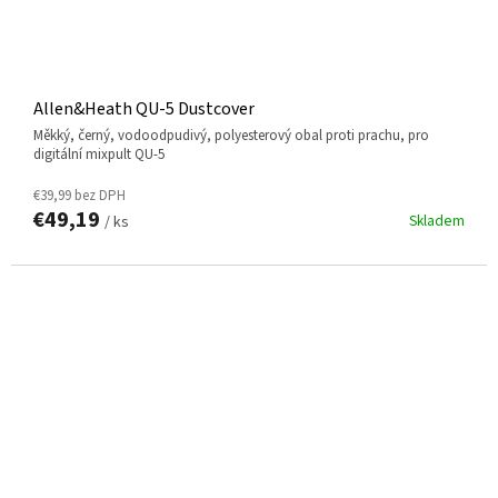
Allen&Heath QU-5 Dustcover
měkký, černý, vodoodpudivý, polyesterový obal proti prachu, pro
digitální mixpult QU-5
€39,99 bez DPH
€49,19
Skladem
/ ks