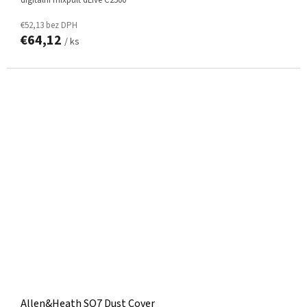
digitální mixpult dLive C2500
€52,13 bez DPH
€64,12
/ ks
Allen&Heath SQ7 Dust Cover