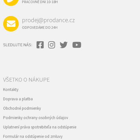
I
PRACOVNÉ DNI 10-18H
v
E
k
y
prodej@prodance.cz
v
ý
ODPOVEDÁME DO 24H
p
i
s
SLEDUJTE NÁS:
u
VŠETKO O NÁKUPE
Kontakty
Doprava a platba
Obchodné podmienky
Podmienky ochrany osobných údajov
Uplatnení práva spotrebiteľa na odstúpenie
Formulár na odstúpenie od zmluvy