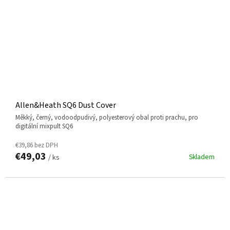
Allen&Heath SQ6 Dust Cover
Měkký, černý, vodoodpudivý, polyesterový obal proti prachu, pro
digitální mixpult SQ6
€39,86 bez DPH
€49,03
Skladem
/ ks