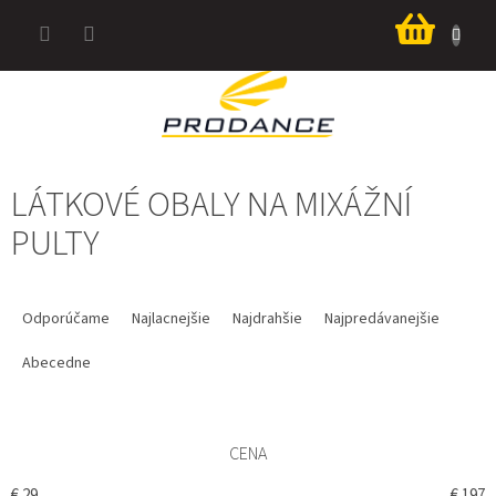
Prejsť
Nákup
na
košík
obsah
LÁTKOVÉ OBALY NA MIXÁŽNÍ
PULTY
R
A
Odporúčame
Najlacnejšie
Najdrahšie
Najpredávanejšie
D
E
Abecedne
N
I
E
CENA
P
R
€
29
€
197