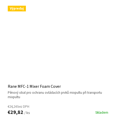
Výpredaj
Rane MFC-1 Mixer Foam Cover
pěnový obal pro ochranu ovládacích prvků mixpultu při transportu
mixpultu
€24,24 bez DPH
€29,82
Skladem
/ ks