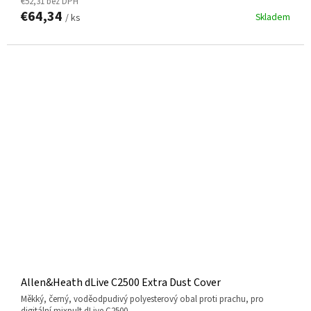
€52,31 bez DPH
€64,34
Skladem
/ ks
Allen&Heath dLive C2500 Extra Dust Cover
měkký, černý, voděodpudivý polyesterový obal proti prachu, pro