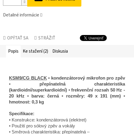
Detailné informácie
OPÝTAŤ SA
STRÁŽIŤ
Popis
Ke stažení (2)
Diskusia
KSM9/CG BLACK
• kondenzátorový mikrofon pro zpěv
• přepínatelná charakteristika
(kardioidní/superkardioidní) • frekvenční rozsah 50 Hz -
20 kHz • barva: černá • rozměry: 49 x 191 (mm) •
hmotnost: 0,3 kg
Specifikace:
• Konstrukce: kondenzátorová (elektret)
• Použití pro sólový zpěv a vokály
• Směrová charakteristika: přepínatelná –