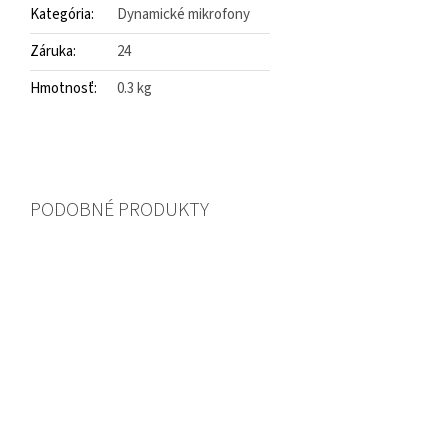
Kategória
:
Dynamické mikrofony
Záruka
:
24
Hmotnosť
:
0.3 kg