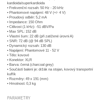
kardioida/superkardioida
• Frekvenční rozsah: 50 Hz - 20 kHz
• Phantomové napájení: 48 V (+/- 4 V)
• Proudový odběr: 5,2 mA
• Impedance: 150 Ohm
• Citlivost (1 kHz): -51 dBV/Pa
• Max SPL: 152 dB
• Vlastní šum: 22 dB (při zatížené úrovni A)
• SNR: 72 dB (@ 94 dB SPL)
• Dynamický rozsah: 130 dB
• Napájení: Phantomové 11 - 52 V
• Tělo: kovové
• Konektor: XLR
• Barva: černá (charcoal grey)
• Součástí balení je: držák na stojan, kovový transportní
kufřík
• Rozměry: 49 x 191 (mm)
• Hmotnost: 0,3 kg
PARAMETRY