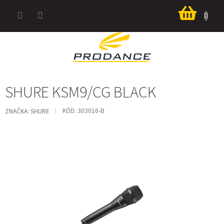
Prejsť
Nákup
na
košík
obsah
SHURE KSM9/CG BLACK
KÓD:
303016-B
ZNAČKA:
SHURE