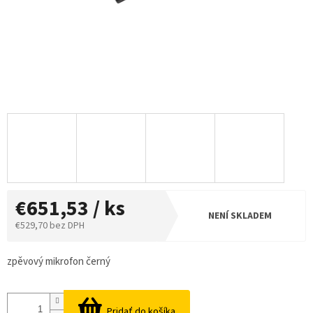
€651,53 / ks
NENÍ SKLADEM
€529,70 bez DPH
Jednotková
cena:
zpěvový mikrofon černý
Pridať do košíka