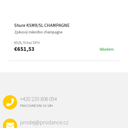
Shure KSM9/SL CHAMPAGNE
zpěvový mikrofon champagne
€529,70 bez DPH
€651,53
Skladem
Z
Á
P
Ä
+420 220 806 054
T
I
PRACOVNÉ DNI 10-18H
E
prodej@prodance.cz