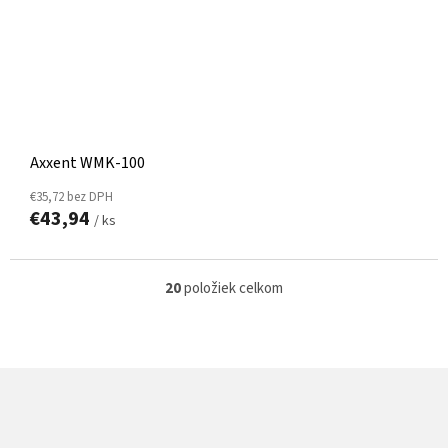
Axxent WMK-100
€35,72 bez DPH
€43,94
/ ks
20
položiek celkom
O
v
l
á
d
Z
a
Á
c
P
i
e
Ä