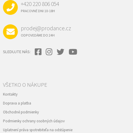
p
+420 220 806 054
T
r
I
PRACOVNÉ DNI 10-18H
v
E
k
y
prodej@prodance.cz
v
ý
ODPOVEDÁME DO 24H
p
i
s
SLEDUJTE NÁS:
u
VŠETKO O NÁKUPE
Kontakty
Doprava a platba
Obchodné podmienky
Podmienky ochrany osobných údajov
Uplatnení práva spotrebiteľa na odstúpenie