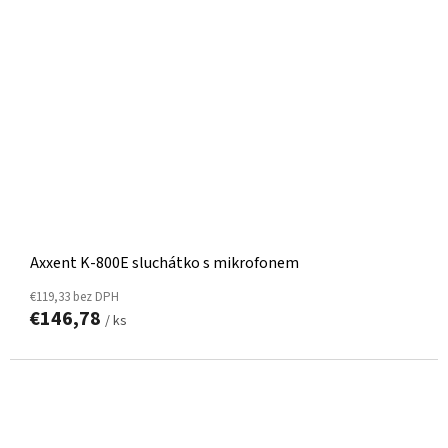
Axxent K-800E sluchátko s mikrofonem
€119,33 bez DPH
€146,78
/ ks