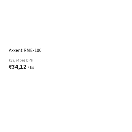
Axxent RME-100
€27,74 bez DPH
€34,12
/ ks