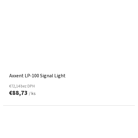
Axxent LP-100 Signal Light
€72,14 bez DPH
€88,73
/ ks