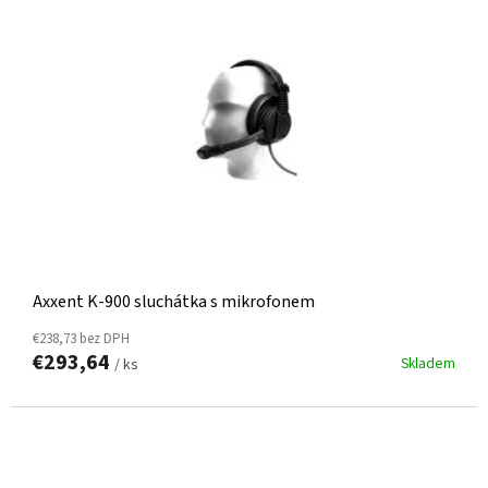
Axxent K-900 sluchátka s mikrofonem
€238,73 bez DPH
€293,64
Skladem
/ ks