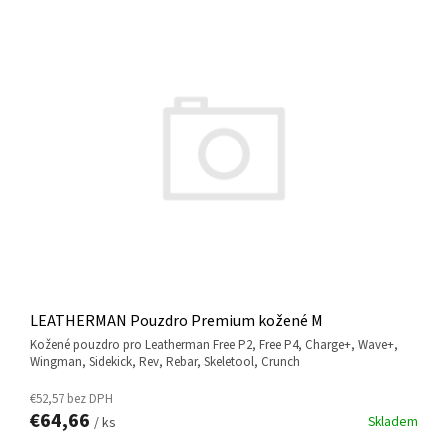
LEATHERMAN Pouzdro Premium kožené M
kožené pouzdro pro Leatherman Free P2, Free P4, Charge+, Wave+,
Wingman, Sidekick, Rev, Rebar, Skeletool, Crunch
€52,57 bez DPH
€64,66
Skladem
/ ks