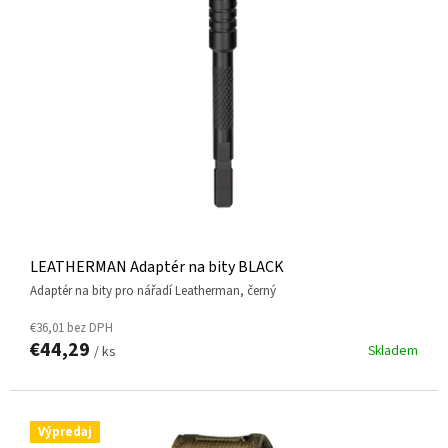
I
O
S
D
P
U
R
K
O
T
D
O
U
V
K
T
O
V
LEATHERMAN Adaptér na bity BLACK
adaptér na bity pro nářadí Leatherman, černý
€36,01 bez DPH
€44,29
Skladem
/ ks
Výpredaj