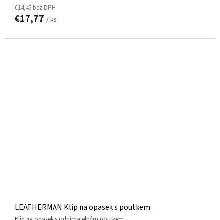
€14,45 bez DPH
€17,77
/ ks
LEATHERMAN Klip na opasek s poutkem
klip na opasek s odnímatelným poutkem