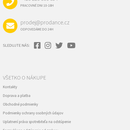
T
y
I
PRACOVNÉ DNI 10-18H
v
E
ý
p
prodej@prodance.cz
i
s
ODPOVEDÁME DO 24H
u
SLEDUJTE NÁS:
VŠETKO O NÁKUPE
Kontakty
Doprava a platba
Obchodné podmienky
Podmienky ochrany osobných údajov
Uplatnení práva spotrebiteľa na odstúpenie