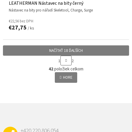
LEATHERMAN Nástavec na bity černý
nástavec na bity pro nářadí Skeletool, Charge, Surge
€22,56 bez DPH
€27,75
/ ks
NAČÍTAŤ 18 ĎALŠÍCH
S
1
2
T
O
R
42
položiek celkom
v
Á
l
HORE
N
á
K
d
O
a
V
c
A
N
i
Z
I
e
Á
E
p
P
r
v
Ä
k
+420 220 806 054